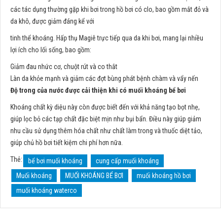
các tác dụng thường gặp khi bơi trong hồ bơi có clo, bao gồm mắt đỏ và
da khô, được giảm đáng kể với
tinh thể khoáng. Hấp thụ Magiê trực tiếp qua da khi bơi, mang lại nhiều
lợi ích cho lối sống, bao gồm:
Giảm đau nhức cơ, chuột rút và co thắt
Làn da khỏe mạnh và giảm các đợt bùng phát bệnh chàm và vẩy nến
Độ trong của nước được cải thiện khi có muối khoáng bể bơi
Khoáng chất kỳ diệu này còn được biết đến với khả năng tạo bọt nhẹ,
giúp lọc bỏ các tạp chất đặc biệt mịn như bụi bẩn. Điều này giúp giảm
nhu cầu sử dụng thêm hóa chất như chất làm trong và thuốc diệt tảo,
giúp chủ hồ bơi tiết kiệm chi phí hơn nữa.
Thẻ:
bể bơi muối khoáng
cung cấp muối khoáng
Muối khoáng
MUỐI KHOÁNG BỂ BƠI
muối khoáng hồ bơi
muối khoáng waterco