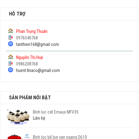
HỖ TRỢ
Phan Trọng Thuân
0976540768
tanthien168@gmail.com
Nguyễn Thị Huệ
0986208768
huent.finaco@gmail.com
SẢN PHẨM NỔI BẬT
Bình lọc cát Emaux MFV35
Liên hệ
Bình lọc bể bơi van ngang D610