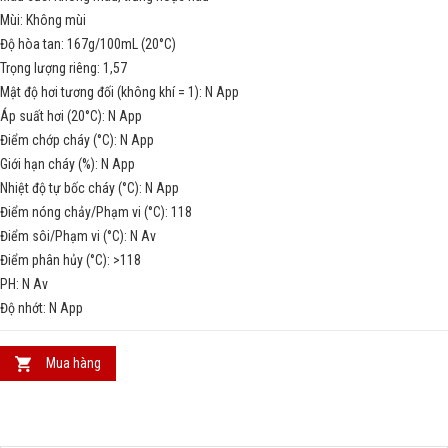
Mùi: Không mùi
Độ hòa tan: 167g/100mL (20°C)
Trọng lượng riêng: 1,57
Mật độ hơi tương đối (không khí = 1): N App
Áp suất hơi (20°C): N App
Điểm chớp cháy (°C): N App
Giới hạn cháy (%): N App
Nhiệt độ tự bốc cháy (°C): N App
Điểm nóng chảy/Phạm vi (°C): 118
Điểm sôi/Phạm vi (°C): N Av
Điểm phân hủy (°C): >118
PH: N Av
Độ nhớt: N App
Mua hàng