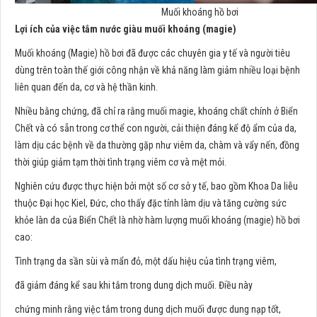
Muối khoáng hồ bơi
Lợi ích của việc tắm nước giàu muối khoáng (magie)
Muối khoáng (Magie) hồ bơi đã được các chuyên gia y tế và người tiêu
dùng trên toàn thế giới công nhận về khả năng làm giảm nhiều loại bệnh
liên quan đến da, cơ và hệ thần kinh.
Nhiều bằng chứng, đã chỉ ra rằng muối magie, khoáng chất chính ở Biển
Chết và có sẵn trong cơ thể con người, cải thiện đáng kể độ ẩm của da,
làm dịu các bệnh về da thường gặp như viêm da, chàm và vẩy nến, đồng
thời giúp giảm tạm thời tình trạng viêm cơ và mệt mỏi.
Nghiên cứu được thực hiện bởi một số cơ sở y tế, bao gồm Khoa Da liễu
thuộc Đại học Kiel, Đức, cho thấy đặc tính làm dịu và tăng cường sức
khỏe làn da của Biển Chết là nhờ hàm lượng muối khoáng (magie) hồ bơi
cao:
Tình trạng da sần sùi và mẩn đỏ, một dấu hiệu của tình trạng viêm,
đã giảm đáng kể sau khi tắm trong dung dịch muối. Điều này
chứng minh rằng việc tắm trong dung dịch muối được dung nạp tốt,