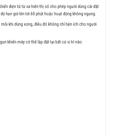
iển điện tử từ xa hiển thị số cho phép người dùng cài đặt
ế độ hẹn giờ lên tới 60 phút hoặc hoạt động không ngưng.
ỗi khi dùng xong, điều đó không chỉ tiện ích cho người
ọn khiến máy có thể lắp đặt tại bất cứ vị trí nào