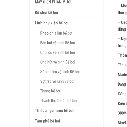
MÁY ĐIỆN PHÂN MUỐI
– Một
Đồ chơi bể bơi
thời 
– Các
Linh phụ kiện bể bơi
dùng 
Phao chia làn bể bơi
– Ngu
Bàn hút vệ sinh Bể bơi
tron
Chổi cọ vệ sinh bể bơi
Thông
Ống hút vệ sinh Bể bơi
Tên s
Sào nhôm vệ sinh Bể bơi
Model
Vợt rác vệ sinh Bể bơi
Bảng 
Thang bể bơi
Công 
Thanh thoát tràn bể bơi
Điện 
Thiết bị lọc nước bể bơi
380V-
Tấm phủ bể bơi
Nhiệt 