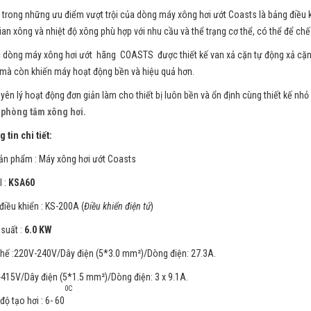
 trong những ưu điểm vượt trội của dòng máy xông hơi ướt Coasts là bảng điều kh
gian xông và nhiệt độ xông phù hợp với nhu cầu và thể trạng cơ thể, có thể để ch
 dòng máy xông hơi ướt hãng COASTS được thiết kế van xả cặn tự động xả cặn m
mà còn khiến máy hoạt động bền và hiệu quả hơn.
yên lý hoạt động đơn giản làm cho thiết bị luôn bền và ổn định cùng thiết kế nhỏ g
g
phòng tắm xông hơi.
 tin chi tiết:
ản phẩm : Máy xông hơi ướt Coasts
 :
KSA60
điều khiển : KS-200A (
Điều khiển điện tử
)
suất :
6.0 KW
thế :220V-240V/Dây điện (5*3.0 mm²)/Dòng điện: 27.3A.
415V/Dây điện (5*1.5 mm²)/Dòng điện: 3 x 9.1A.
0C
độ tạo hơi : 6- 60