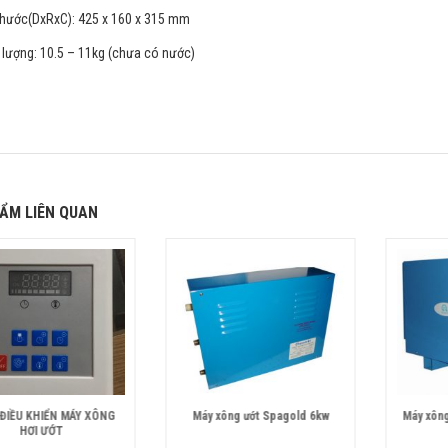
thước(DxRxC): 425 x 160 x 315 mm
 lượng: 10.5 – 11kg (chưa có nước)
ẨM LIÊN QUAN
ĐIỀU KHIỂN MÁY XÔNG
Máy xông ướt Spagold 6kw
Máy xông
HƠI ƯỚT