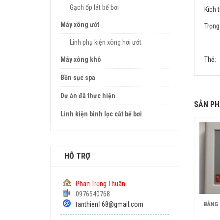
Gạch ốp lát bể bơi
Kích 
Máy xông ướt
Trọng
Linh phụ kiện xông hơi ướt
Máy xông khô
Thẻ:
Bồn sục spa
Dự án đã thực hiện
SẢN PH
Linh kiện bình lọc cát bể bơi
HỖ TRỢ
Phan Trọng Thuân
0976540768
tanthien168@gmail.com
xông hơi ướt spagold 9kw
BẢNG 
Máy xông hơi ướt Coasts KSA