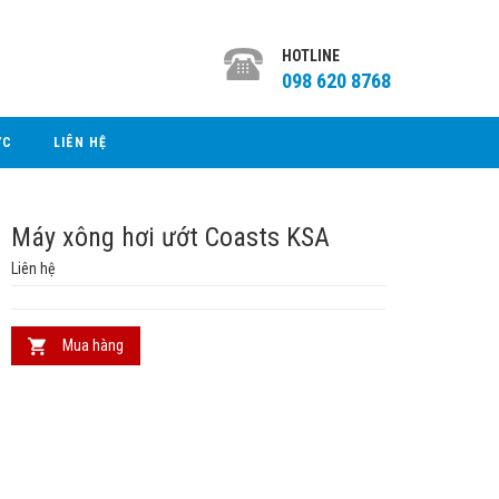
HOTLINE
098 620 8768
ỨC
LIÊN HỆ
Máy xông hơi ướt Coasts KSA
Liên hệ
Mua hàng