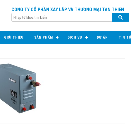
CÔNG TY CỔ PHẦN XÂY LẮP VÀ THƯƠNG MẠI TÂN THIÊN
GIỚI THIỆU
SẢN PHẨM
DỊCH VỤ
DỰ ÁN
TIN T