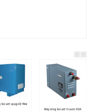
 hơi ướt spagold 9kw
BẢNG ĐIỀ
Máy xông hơi ướt Coasts KSA