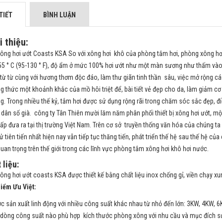
TIẾT
BÌNH LUẬN
i thiệu:
ông hơi ướt Coasts KSA So với xông hơi khô của phòng tắm hơi, phòng xông hơi
55 ° C (95-130 ° F), độ ẩm ở mức 100% hơi ướt như một màn sương như thấm vào 
từ từ cùng với hương thơm độc đáo, làm thư giãn tinh thần sâu, việc mở rộng c
g thức một khoảnh khắc của mồ hôi triệt để, bài tiết vẻ đẹp cho da, làm giảm c
g. Trong nhiều thế kỷ, tắm hơi được sử dụng rộng rãi trong chăm sóc sắc đẹp, đi
 dân số già. công ty Tân Thiên mười lăm năm phân phối thiết bị xông hơi ướt, 
ấp đưa ra tại thị trường Việt Nam. Trên cơ sở truyền thống văn hóa của chúng ta 
tử tiên tiến nhất hiện nay vẫn tiếp tục thăng tiến, phát triển thế hệ sau thế hệ c
í quan trọng trên thế giới trong các lĩnh vực phòng tắm xông hơi khô hơi nước.
 liệu:
ông hơi ướt coasts KSA được thiết kế bằng chất liệu inox chống gỉ, viền chạy 
iểm Ưu Việt:
c sản xuất linh động với nhiều công suất khác nhau từ nhỏ đến lớn: 3KW, 4KW, 
dòng công suất nào phù hợp kích thước phòng xông với nhu cầu và mục đích s