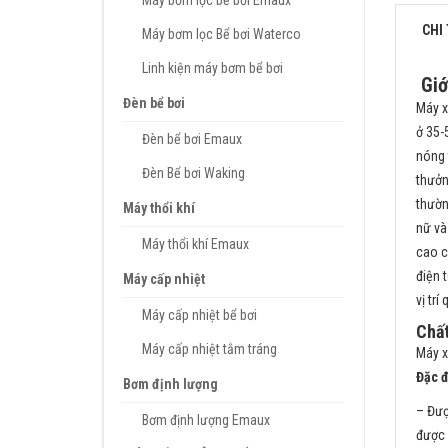
Máy bơm lọc bể bơi Emaux
CHI 
Máy bơm lọc Bể bơi Waterco
Linh kiện máy bơm bể bơi
Giớ
Đèn bể bơi
Máy x
ở 35-
Đèn bể bơi Emaux
nóng 
Đèn Bể bơi Waking
thưởn
thườn
Máy thổi khí
nữ và
Máy thổi khí Emaux
cao c
điện 
Máy cấp nhiệt
vị tr
Máy cấp nhiệt bể bơi
Chất
Máy cấp nhiệt tắm tráng
Máy x
Đặc đ
Bơm định lượng
– Đượ
Bơm định lượng Emaux
được 