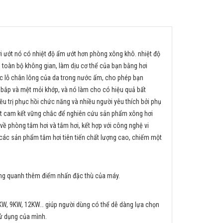
 ướt nó có nhiệt độ ẩm ướt hơn phòng xông khô. nhiệt độ
toàn bộ không gian, làm dịu cơ thể của bạn bằng hơi
ác lỗ chân lông của da trong nước ấm, cho phép bạn
ơ bắp và mệt mỏi khớp, và nó làm cho có hiệu quả bất
ều trị phục hồi chức năng và nhiều người yêu thích bởi phụ
một cam kết vững chắc để nghiên cứu sản phẩm xông hơi
về phòng tắm hơi và tắm hơi, kết hợp với công nghệ vi
ủa các sản phẩm tắm hơi tiên tiến chất lượng cao, chiếm một
xung quanh thêm điểm nhấn đặc thù của máy.
6KW, 9KW, 12KW… giúp người dùng có thể dễ dàng lựa chọn
ử dụng của mình.