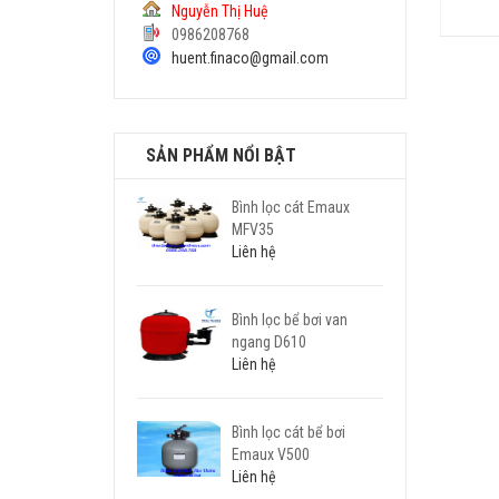
Nguyễn Thị Huệ
Liên hệ
0986208768
Liên hệ
huent.finaco@gmail.com
SẢN PHẨM NỔI BẬT
Bình lọc cát Emaux
MFV35
Liên hệ
Bình lọc bể bơi van
ngang D610
Liên hệ
Bình lọc cát bể bơi
Emaux V500
Liên hệ