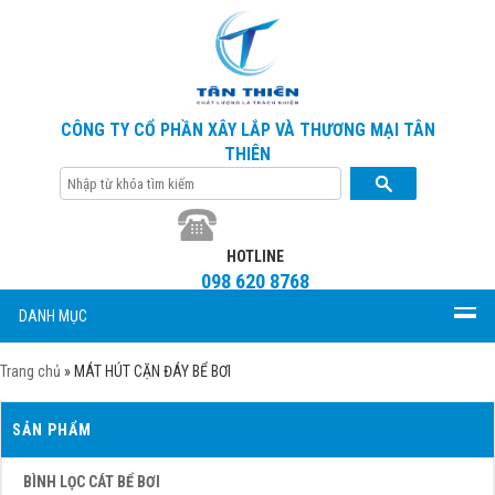
CÔNG TY CỔ PHẦN XÂY LẮP VÀ THƯƠNG MẠI TÂN
THIÊN
HOTLINE
098 620 8768
DANH MỤC
Trang chủ
»
MÁT HÚT CẶN ĐÁY BỂ BƠI
SẢN PHẨM
BÌNH LỌC CÁT BỂ BƠI