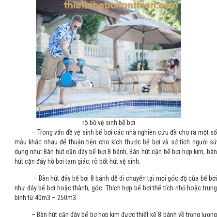
rô bồ vệ sinh bể bơi
– Trong vấn đề vệ sinh bể bơi các nhà nghiên cứu đã cho ra một số
mẫu khác nhau để thuận tiện cho kích thước bể bơi và sở tích người sử
dụng như: Bàn hút cặn đáy bể bơi 8 bánh, Bàn hút cặn bể bơi hợp kim, bàn
hút cặn đáy hồ bơi tam giác, rô bốt hút vệ sinh.
– Bàn hút đáy bể bơi 8 bánh dễ di chuyển tại mọi góc độ của bể bơi
như đáy bể bơi hoặc thành, góc. Thích hợp bể bơi thể tích nhỏ hoặc trung
bình từ 40m3 – 250m3.
– Bàn hút cặn đáy bể bơ hợp kim được thiết kế 8 bánh về trọng lượng