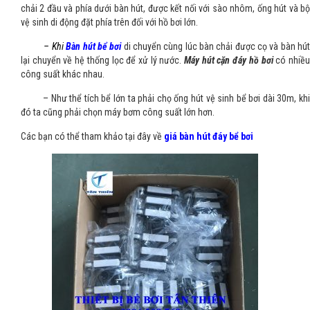
chải 2 đầu và phía dưới bàn hút, được kết nối với sào nhôm, ống hút và bộ
vệ sinh di động đặt phía trên đối với hồ bơi lớn.
– Khi
Bàn hút bể bơi
di chuyển cùng lúc bàn chải được cọ và bàn hú
lại chuyển về hệ thống lọc để xử lý nước.
Máy hút cặn đáy hồ bơi
có nhiề
công suất khác nhau.
– Như thể tích bể lớn ta phải chọ ống hút vệ sinh bể bơi dài 30m, khi
đó ta cũng phải chọn máy bơm công suất lớn hơn.
Các bạn có thể tham khảo tại đây về
giá bàn hút đáy bể bơi