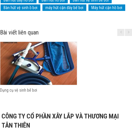
bàn hút đáy hồ bơi
Bàn hút hồ bơi
bàn hút vệ sinh bể bơi
Bàn hút vệ sinh ồ bơi
máy hút cặn đáy bể bơi
Máy hút cặn hồ bơi
Bài viết liên quan
Dụng cụ vệ sinh bể bơi
CÔNG TY CỔ PHẦN XÂY LẮP VÀ THƯƠNG MẠI
TÂN THIÊN