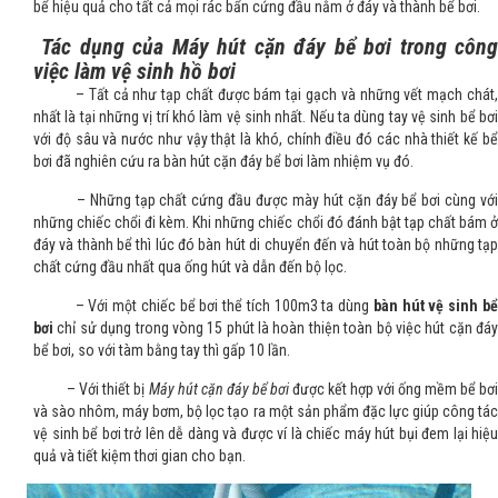
bể hiệu quả cho tất cả mọi rác bẩn cứng đầu nằm ở đáy và thành bể bơi.
Tác dụng của Máy hút cặn đáy bể bơi trong công
việc làm vệ sinh hồ bơi
– Tất cả như tạp chất được bám tại gạch và những vết mạch chát,
nhất là tại những vị trí khó làm vệ sinh nhất. Nếu ta dùng tay vệ sinh bể bơi
với độ sâu và nước như vậy thật là khó, chính điều đó các nhà thiết kế bể
bơi đã nghiên cứu ra bàn hút cặn đáy bể bơi làm nhiệm vụ đó.
– Những tạp chất cứng đầu được mày hút cặn đáy bể bơi cùng với
những chiếc chổi đi kèm. Khi những chiếc chổi đó đánh bật tạp chất bám ở
đáy và thành bể thì lúc đó bàn hút di chuyển đến và hút toàn bộ những tạp
chất cứng đầu nhất qua ống hút và dẫn đến bộ lọc.
– Với một chiếc bể bơi thể tích 100m3 ta dùng
bàn hút vệ sinh b
bơi
chỉ sử dụng trong vòng 15 phút là hoàn thiện toàn bộ việc hút cặn đáy
bể bơi, so với tàm bằng tay thì gấp 10 lần.
– Với thiết bị
Máy hút cặn đáy bể bơi
được kết hợp với ống mềm bể bơ
và sào nhôm, máy bơm, bộ lọc tạo ra một sản phẩm đặc lực giúp công tác
vệ sinh bể bơi trở lên dễ dàng và được ví là chiếc máy hút bụi đem lại hiệu
quả và tiết kiệm thơi gian cho bạn.