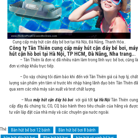
Cung cấp máy hút căn đáy bể bơi tại Hà Nội, Đà Nẵng, Thanh Hóa..
Công ty Tân Thiên cung cấp máy hút cặn đáy bể bơi, máy
hút cặn hồ bơi tại Hà Nội, TP HCM, Đà Nẵng, Nha trang..
.
– Tân Thiên là đơn vị đã nhiều năm làm trong lĩnh vực bể bơi, cũng là
đơn vị nhập khẩu trực tiếp.
– Do vậy chúng tôi đảm bảo khi đến với Tân Thiên giá cả hợp lý, chất
lượng sản phẩm yên tâm vì trước khi nhập hàng lãnh đạo bên Tân Thiên đã
qua xem các nhà máy sản xuất và test chất lượng.
– Mua
máy hút cặn đáy hồ bơi
với giá tốt
tại Hà Nội
Tân Thiên cun
cấp đầy đủ chứng từ, CO, CQ bảo hành theo tiêu chuẩn của hãng và được
tư vấn lắp đặt của nhà máy và các chuyên gia nước ngoài.
Thẻ:
Bàn hút bể bơi 12 bánh
Bàn hút bể bơi 8 bánh