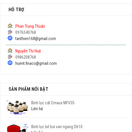
HỖ TRỢ
Phan Trọng Thuân
0976540768
tanthien168@gmail.com
Nguyễn Thị Huệ
0986208768
huent.finaco@gmail.com
SẢN PHẨM NỔI BẬT
Bình lọc cát Emaux MFV35
Liên hệ
Bình lọc bể bơi van ngang D610