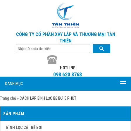
CÔNG TY CỔ PHẦN XÂY LẮP VÀ THƯƠNG MẠI TÂN
THIÊN
HOTLINE
098 620 8768
DANH MỤC
Trang chủ
»
CÁCH LẶP BÌNH LỌC BỂ BƠI 5 PHÚT
SẢN PHẨM
BÌNH LỌC CÁT BỂ BƠI