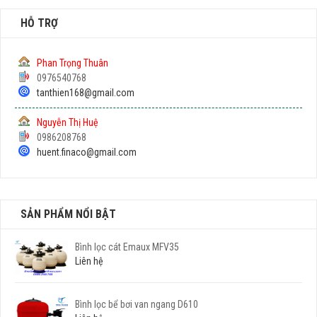
HỖ TRỢ
Phan Trọng Thuân
0976540768
tanthien168@gmail.com
Nguyễn Thị Huệ
0986208768
huent.finaco@gmail.com
SẢN PHẨM NỔI BẬT
Bình lọc cát Emaux MFV35
Liên hệ
Bình lọc bể bơi van ngang D610