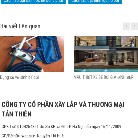
Cách lắp đặt bình loc bể bơi 5 phút
Cách lắp đặt bình lọc hồ bơi
Bài viết liên quan
Dụng cụ vệ sinh bể bơi
MẪU THIẾT KẾ BỂ BƠI GIA ĐÌNH ĐẸP
CÔNG TY CỔ PHẦN XÂY LẮP VÀ THƯƠNG MẠI
TÂN THIÊN
GPKD số 0104254351 do Sở KH và ĐT TP Hà Nội cấp ngày 16/11/2009
GĐ/Sở hữu website: Nguyễn Thị Huệ