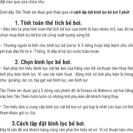
đặt nào qua sửa chữa cho.
Dưới đây Tân Thiên xin được giới thiệu qua về
cách lắp đặt bình lọc bể bơi 5 phút
:
1. Tính toán thể tích bể bơi.
– Đầu tiên ta phải tính toán thể tích bể bơi của mình là bao nhiêu m3, sau đó ta
chọn mua
bình lọc bể bơi
với công suất tương sứng bể.
– Thường người ta tính chu trình lọc bể bơi từ 4 -5 tiếng hoặc tiếp kiệm cho chi
phí ban đầu thì từ 6 -7 tiếng. Vì đây là hệ lọc nước tuần hoàn.
2. Chọn bình lọc bể bơi.
– Bạn phải tìm hiểu
bình lọc cát bể bơi
của hãng nào tốt và thuận tiện thay th
linh phụ kiện bình lọc. Vì sau vài năm hoạt động một số linh phụ kiện bị hỏng
như: gioăng, rắc co, tay gạt van bình lọc, van bình lọc.
Tân Thiên xin được gợi ý 2 dòng sản phẩm đó là Emaux và Waterco với hai hãng
này bên Tân Thiên luôn luôn có những linh phụ kiện để khách hàng thay.
– Tìm hiểu đơn vị cung cấp bình lọc cát bể bơi có giá hợp lý nhất các bạn có thể
tham khảo giá
tại đây
3.Cách lắp đặt bình lọc bể bơi.
Đây là vấn đề mà khách hàng cũng cần phải tìm hiểu về nó. Vì nó thuận tiện cho