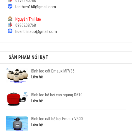
0976540768
tanthien168@gmail.com
Nguyễn Thị Huệ
0986208768
huent.finaco@gmail.com
SẢN PHẨM NỔI BẬT
Bình lọc cát Emaux MFV35
Liên hệ
Bình lọc bể bơi van ngang D610
Liên hệ
Bình lọc cát bể bơi Emaux V500
Liên hệ