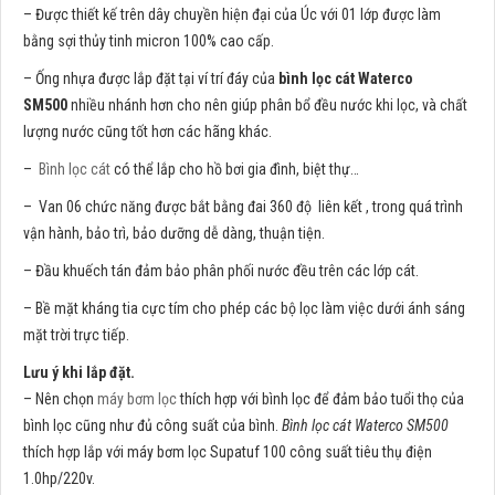
– Được thiết kế trên dây chuyền hiện đại của Úc với 01 lớp được làm
bằng sợi thủy tinh micron 100% cao cấp.
– Ống nhựa được lắp đặt tại ví trí đáy của
bình lọc cát Waterco
SM500
nhiều nhánh hơn cho nên giúp phân bổ đều nước khi lọc, và chất
lượng nước cũng tốt hơn các hãng khác.
–
Bình lọc cát
có thể lắp cho hồ bơi gia đình, biệt thự…
– Van 06 chức năng được bắt bằng đai 360 độ liên kết , trong quá trình
vận hành, bảo trì, bảo dưỡng dễ dàng, thuận tiện.
– Đầu khuếch tán đảm bảo phân phối nước đều trên các lớp cát.
– Bề mặt kháng tia cực tím cho phép các bộ lọc làm việc dưới ánh sáng
mặt trời trực tiếp.
Lưu ý khi lắp đặt.
– Nên chọn
máy bơm lọc
thích hợp với bình lọc để đảm bảo tuổi thọ của
bình lọc cũng như đủ công suất của bình.
Bình lọc cát Waterco SM500
thích hợp lắp với máy bơm lọc Supatuf 100 công suất tiêu thụ điện
1.0hp/220v.