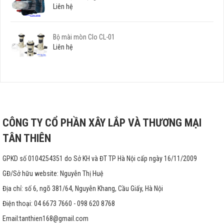
Liên hệ
Bộ mài mòn Clo CL-01
Liên hệ
CÔNG TY CỔ PHẦN XÂY LẮP VÀ THƯƠNG MẠI
TÂN THIÊN
GPKD số 0104254351 do Sở KH và ĐT TP Hà Nội cấp ngày 16/11/2009
GĐ/Sở hữu website: Nguyễn Thị Huệ
Địa chỉ: số 6, ngõ 381/64, Nguyễn Khang, Cầu Giấy, Hà Nội
Điện thoại: 04 6673 7660 - 098 620 8768
Email:
tanthien168@gmail.com