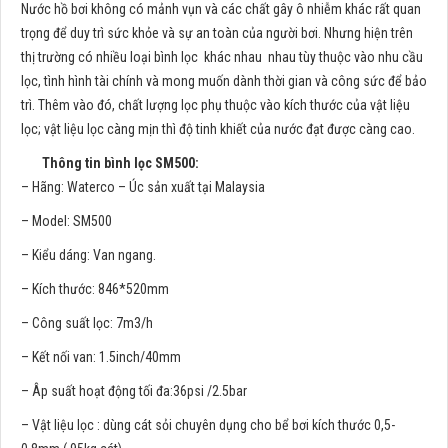
Nước hồ bơi không có mảnh vụn và các chất gây ô nhiễm khác rất quan
trọng để duy trì sức khỏe và sự an toàn của người bơi. Nhưng hiện trên
thị trường có nhiều loại bình lọc khác nhau nhau tùy thuộc vào nhu cầu
lọc, tình hình tài chính và mong muốn dành thời gian và công sức để bảo
trì. Thêm vào đó, chất lượng lọc phụ thuộc vào kích thước của vật liệu
lọc; vật liệu lọc càng mịn thì độ tinh khiết của nước đạt được càng cao.
Thông tin bình lọc S
M
500:
– Hãng: Waterco – Úc sản xuất tại Malaysia
– Model: SM500
– Kiểu dáng: Van ngang.
– Kích thước: 846*520mm
– Công suất lọc: 7m3/h
– Kết nối van: 1.5inch/40mm
– Âp suất hoạt động tối đa:36psi /2.5bar
– Vật liệu lọc : dùng cát sỏi chuyên dụng cho bể bơi kích thước 0,5-