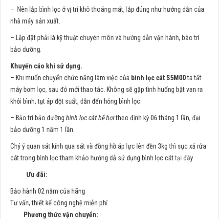
– Nên lắp bình lọc ở vị trí khô thoáng mát, lắp đúng như hướng dẫn của
nhà máy sản xuất.
– Lắp đặt phải là kỹ thuật chuyên môn và hướng dẫn vận hành, bào trì
bảo dưỡng.
Khuyến cáo khi sử dụng.
– Khi muốn chuyển chức năng làm việc của
bình lọc cát S5M00
ta tắt
máy bơm lọc, sau đó mới thao tác. Không sẽ gặp tình huống bật van ra
khỏi bình, tụt áp đột suất, dẫn đến hỏng bình lọc.
– Bảo trì bảo dưỡng
bình lọc cát bể bơi
theo định kỳ 06 tháng 1 lần, đại
bảo dưỡng 1 năm 1 lần.
Chý ý quan sát kính qua sát và đồng hồ áp lực lên đền 3kg thì sục xả rửa
cát trong bình lọc tham khảo hướng dẫ sử dụng bình lọc cát
tại đâ
y
Ưu đãi:
Bảo hành 02 năm của hãng
Tư vấn, thiết kế công nghệ miễn phí
Phương thức vận chuyển: