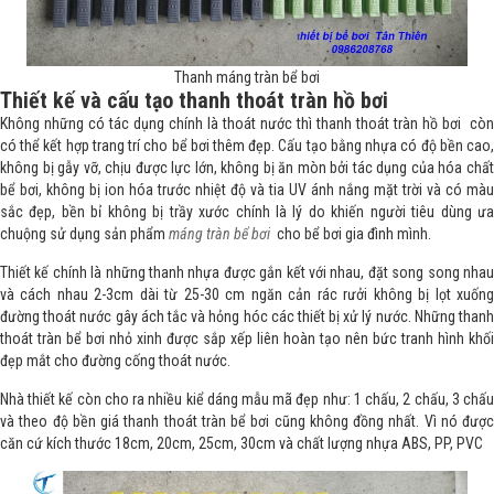
Thanh máng tràn bể bơi
Thiết kế và cấu tạo thanh thoát tràn hồ bơi
Không những có tác dụng chính là thoát nước thì thanh thoát tràn hồ bơi còn
có thể kết hợp trang trí cho bể bơi thêm đẹp. Cấu tạo bằng nhựa có độ bền cao,
không bị gẫy vỡ, chịu được lực lớn, không bị ăn mòn bởi tác dụng của hóa chất
bể bơi, không bị ion hóa trước nhiệt độ và tia UV ánh nắng mặt trời và có màu
sắc đẹp, bền bỉ không bị trầy xước chính là lý do khiến người tiêu dùng ưa
chuộng sử dụng sản phẩm
máng tràn bể bơi
cho bể bơi gia đình mình.
Thiết kế chính là những thanh nhựa được gắn kết với nhau, đặt song song nhau
và cách nhau 2-3cm dài từ 25-30 cm ngăn cản rác rưởi không bị lọt xuống
đường thoát nước gây ách tắc và hỏng hóc các thiết bị xử lý nước. Những thanh
thoát tràn bể bơi nhỏ xinh được sắp xếp liên hoàn tạo nên bức tranh hình khối
đẹp mắt cho đường cống thoát nước.
Nhà thiết kế còn cho ra nhiều kiể dáng mẫu mã đẹp như: 1 chấu, 2 chấu, 3 chấu
và theo độ bền giá thanh thoát tràn bể bơi cũng không đồng nhất. Vì nó được
căn cứ kích thước 18cm, 20cm, 25cm, 30cm và chất lượng nhựa ABS, PP, PVC