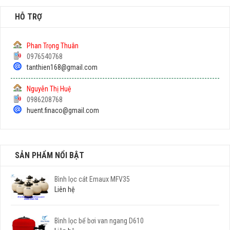
HỖ TRỢ
Phan Trọng Thuân
0976540768
tanthien168@gmail.com
Nguyễn Thị Huệ
0986208768
huent.finaco@gmail.com
SẢN PHẨM NỔI BẬT
Bình lọc cát Emaux MFV35
Liên hệ
Bình lọc bể bơi van ngang D610