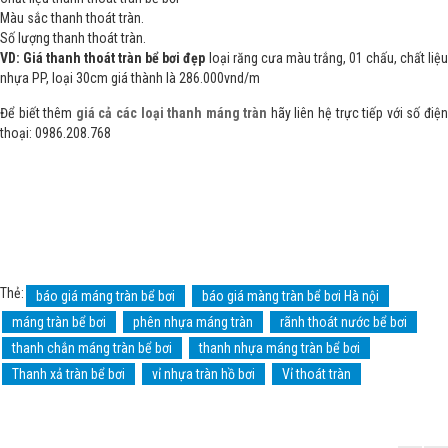
Màu sắc thanh thoát tràn.
Số lượng thanh thoát tràn.
VD:
Giá thanh thoát tràn bể bơi đẹp
loại răng cưa màu trắng, 01 chấu, chất liệu
nhựa PP, loại 30cm giá thành là 286.000vnd/m
Để biết thêm
giá cả các loại thanh máng tràn
hãy liên hệ trực tiếp với số điệ
thoại: 0986.208.768
Thẻ:
báo giá máng tràn bể bơi
báo giá màng tràn bể bơi Hà nội
máng tràn bể bơi
phên nhựa máng tràn
rãnh thoát nước bể bơi
thanh chắn máng tràn bể bơi
thanh nhựa máng tràn bể bơi
Thanh xả tràn bể bơi
vỉ nhựa tràn hồ bơi
Vỉ thoát tràn