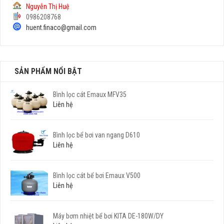
Nguyễn Thị Huệ
0986208768
huent.finaco@gmail.com
SẢN PHẨM NỔI BẬT
Bình lọc cát Emaux MFV35
Liên hệ
Bình lọc bể bơi van ngang D610
Liên hệ
Bình lọc cát bể bơi Emaux V500
Liên hệ
Máy bơm nhiệt bể bơi KITA DE-180W/DY