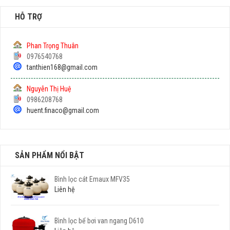
HỖ TRỢ
Phan Trọng Thuân
0976540768
tanthien168@gmail.com
Nguyễn Thị Huệ
0986208768
huent.finaco@gmail.com
SẢN PHẨM NỔI BẬT
Bình lọc cát Emaux MFV35
Liên hệ
Bình lọc bể bơi van ngang D610