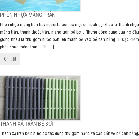
PHÊN NHỰA MÁNG TRÀN
Phên nhựa máng tràn hay người ta còn có một số cách gọi khác là: thanh nhựa
máng tràn, thanh thoát tràn, máng tràn bể bơi… Nhưng công dụng của nó đều
giống nhau là thu gom nước bắn lên thành bể vào bể cân bằng. 1. Đặc điểm
phên nhựa máng tràn. + Thu […]
Chi tiết
THANH XẢ TRÀN BỂ BƠI
Thanh xả tràn bể bơi nó có tác dụng thu gom nước và cặn bẩn về bể cân bằng,