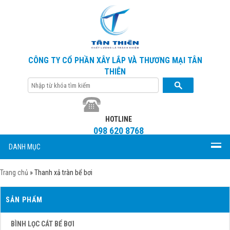
CÔNG TY CỔ PHẦN XÂY LẮP VÀ THƯƠNG MẠI TÂN
THIÊN
HOTLINE
098 620 8768
DANH MỤC
Trang chủ
»
Thanh xả tràn bể bơi
SẢN PHẨM
BÌNH LỌC CÁT BỂ BƠI