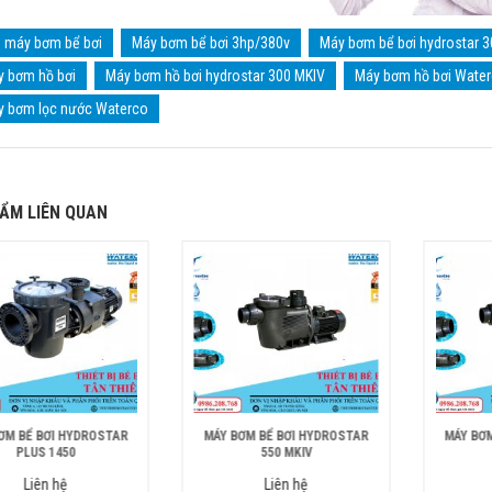
máy bơm bể bơi
Máy bơm bể bơi 3hp/380v
Máy bơm bể bơi hydrostar 
 bơm hồ bơi
Máy bơm hồ bơi hydrostar 300 MKIV
Máy bơm hồ bơi Wate
 bơm lọc nước Waterco
ẨM LIÊN QUAN
ƠM BỂ BƠI HYDROSTAR
MÁY BƠM BỂ BƠI HYDROSTAR
MÁY BƠ
PLUS 1450
550 MKIV
Liên hệ
Liên hệ