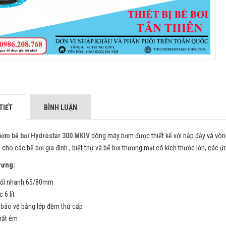
TIẾT
BÌNH LUẬN
ơm bể bơi Hydrostar
3
00
MKIV
dòng máy bơm được thiết kế với nắp đậy và vòng
 cho các bể bơi gia đình , biệt thự và bể bơi thương mại có kích thước lớn, các
rưng:
nối nhanh 65/80mm
c 6 lít
bảo vệ bằng lớp đệm thứ cấp
rất êm