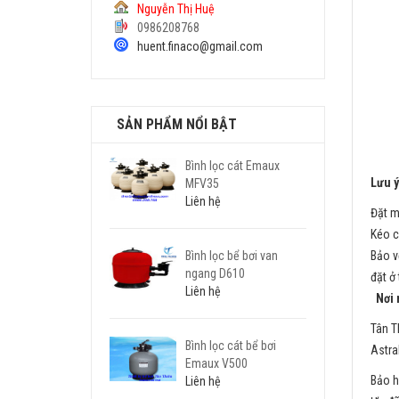
Nguyễn Thị Huệ
0986208768
huent.finaco@gmail.com
SẢN PHẨM NỔI BẬT
Bình lọc cát Emaux
Lưu ý
MFV35
Liên hệ
Đặt m
Kéo c
Bình lọc bể bơi van
Bảo v
ngang D610
đặt ở
Liên hệ
Nơi
Tân T
Bình lọc cát bể bơi
Astra
Emaux V500
Bảo hà
Liên hệ