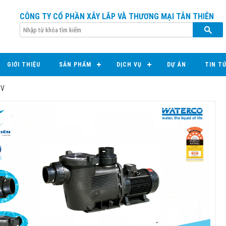
CÔNG TY CỔ PHẦN XÂY LẮP VÀ THƯƠNG MẠI TÂN THIÊN
GIỚI THIỆU
SẢN PHẨM
DỊCH VỤ
DỰ ÁN
TIN T
IV