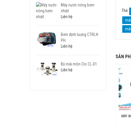
Máy nước nóng bơm
Thẻ:
nhiệt
Liên hệ
máy
máy
Bơm định lượng CTRL4-
PH
Liên hệ
SẢN PH
Bộ mài mòn Clo CL-01
Liên hệ
 BƠM BỂ BƠI HYDROSTAR
MÁY BƠM BỂ BƠI
MÁY B
200 MKIV
SUPASTREAM
Liên hệ
Liên hệ