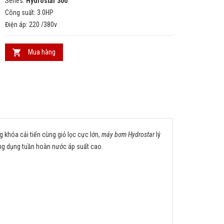
Series:
Hydrostar
3
00
Công suất: 3.0HP
Điện áp: 220 /380v
Mua hàng
 khóa cải tiến cùng giỏ lọc cực lớn,
máy bơm Hydrostar
lý
 ứng dụng tuần hoàn nước áp suất cao.