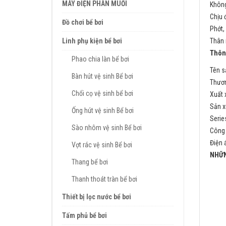
MÁY ĐIỆN PHÂN MUỐI
Không
Chịu 
Đồ chơi bể bơi
Phớt,
Linh phụ kiện bể bơi
Thân 
Thông
Phao chia làn bể bơi
Tên s
Bàn hút vệ sinh Bể bơi
Thươn
Chổi cọ vệ sinh bể bơi
Xuất 
Sản x
Ống hút vệ sinh Bể bơi
Serie
Sào nhôm vệ sinh Bể bơi
Công 
Điện 
Vợt rác vệ sinh Bể bơi
NHỮN
Thang bể bơi
Thanh thoát tràn bể bơi
Thiết bị lọc nước bể bơi
Tấm phủ bể bơi