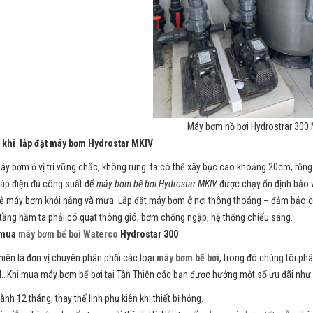
Máy bơm hồ bơi Hydrostrar 300
 khi lắp đặt máy bơm Hydrostar MKIV
áy bơm ở vị trí vững chắc, không rung: ta có thể xây bục cao khoảng 20cm, rộn
áp điện đủ công suất để
máy bơm bể bơi Hydrostar MKIV
được chạy ổn định bảo 
ệ máy bơm khỏi nắng và mưa. Lắp đặt máy bơm ở nơi thông thoáng – đảm bảo c
 tầng hầm ta phải có quạt thông gió, bơm chống ngập, hệ thống chiếu sáng.
 mua
máy bơm bể bơi Waterco
Hydrostar
300
hiên là đơn vị chuyên phân phối các loại
máy bơm bể bơi
, trong đó chúng tôi p
l…Khi mua máy bơm bể bơi tại Tân Thiên các bạn được hưởng một số ưu đãi như:
nh 12 tháng, thay thế linh phụ kiên khi thiết bị hỏng.