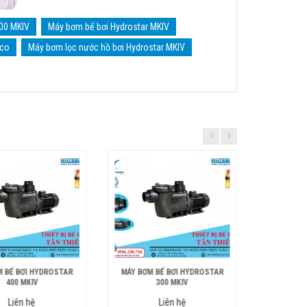
300 MKIV
Máy bơm bể bơi Hydrostar MKIV
rco
Máy bơm lọc nước hồ bơi Hydrostar MKIV
M BỂ BƠI HYDROSTAR
MÁY BƠM BỂ BƠI HYDROSTAR
MÁY BƠM 
400 MKIV
300 MKIV
Liên hệ
Liên hệ