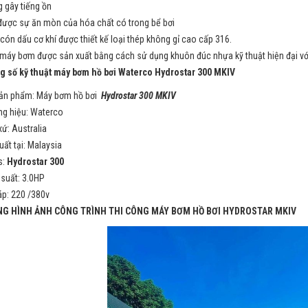
 gây tiếng ồn
được sự ăn mòn của hóa chất có trong bể bơi
 cón dấu cơ khí được thiết kế loại thép không gỉ cao cấp 316.
máy bơm được sản xuất bằng cách sử dụng khuôn đúc nhựa kỹ thuật hiện đại vớ
 số kỹ thuật máy bơm hồ bơi Waterco
Hydrostar
3
00
MKIV
ản phẩm: Máy bơm hồ bơi
Hydrostar 300
MKIV
g hiệu: Waterco
xứ: Australia
uất tại: Malaysia
s:
Hydrostar
3
00
suất: 3.0HP
áp: 220 /380v
G HÌNH ẢNH CÔNG TRÌNH THI CÔNG MÁY BƠM HỒ BƠI HYDROSTAR MKIV