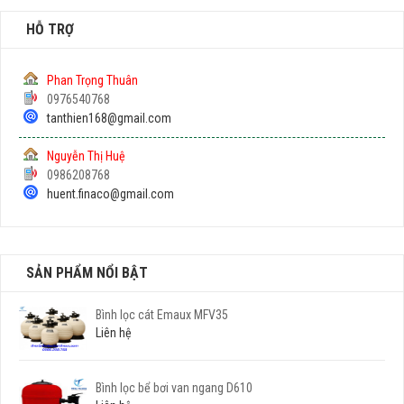
HỖ TRỢ
Phan Trọng Thuân
0976540768
tanthien168@gmail.com
Nguyễn Thị Huệ
0986208768
huent.finaco@gmail.com
SẢN PHẨM NỔI BẬT
Bình lọc cát Emaux MFV35
Liên hệ
Bình lọc bể bơi van ngang D610