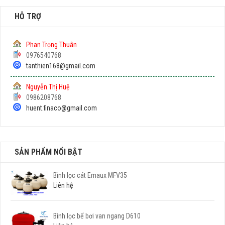
HỖ TRỢ
Phan Trọng Thuân
0976540768
tanthien168@gmail.com
Nguyễn Thị Huệ
0986208768
huent.finaco@gmail.com
SẢN PHẨM NỔI BẬT
Bình lọc cát Emaux MFV35
Liên hệ
Bình lọc bể bơi van ngang D610