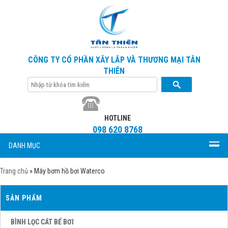
CÔNG TY CỔ PHẦN XÂY LẮP VÀ THƯƠNG MẠI TÂN
THIÊN
HOTLINE
098 620 8768
DANH MỤC
Trang chủ
»
Máy bơm hồ bơi Waterco
SẢN PHẨM
BÌNH LỌC CÁT BỂ BƠI