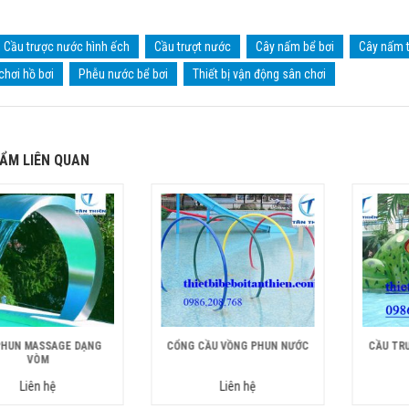
Cầu trược nước hình ếch
Cầu trượt nước
Cây nấm bể bơi
Cây nấm tr
chơi hồ bơi
Phễu nước bể bơi
Thiết bị vận động sân chơi
ẨM LIÊN QUAN
PHUN MASSAGE DẠNG
CỔNG CẦU VỒNG PHUN NƯỚC
CẦU TR
VÒM
Liên hệ
Liên hệ