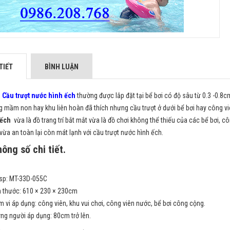
TIẾT
BÌNH LUẬN
Cầu trượt nước hình ếch
thường được lắp đặt tại bể bơi có độ sâu từ 0.3 -0.8cm
g mầm non hay khu liên hoàn đã thích nhưng cầu trượt ở dưới bể bơi hay công vi
 ếch
vừa là đồ trang trí bắt mắt vừa là đồ chơi không thể thiếu của các bể bơi, 
 vừa an toàn lại còn mát lạnh với cầu trượt nước hình ếch.
ông số chi tiết.
sp: MT-33D-055C
h thước: 610 × 230 × 230cm
 vi áp dụng: công viên, khu vui chơi, công viên nước, bể bơi công cộng.
ng người áp dụng: 80cm trở lên.