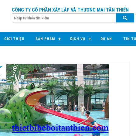
CÔNG TY CỔ PHẦN XÂY LẮP VÀ THƯƠNG MẠI TÂN THIÊN
GIỚI THIỆU
SẢN PHẨM
DỊCH VỤ
DỰ ÁN
TIN T