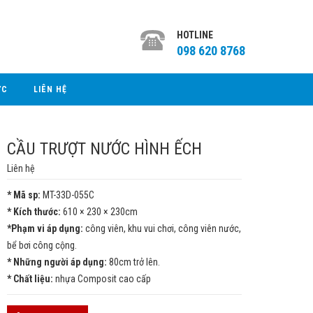
HOTLINE
098 620 8768
ỨC
LIÊN HỆ
CẦU TRƯỢT NƯỚC HÌNH ẾCH
Liên hệ
* Mã sp:
MT-33D-055C
* Kích thước:
610 × 230 × 230cm
*Phạm vi áp dụng:
công viên, khu vui chơi, công viên nước,
bể bơi công cộng.
* Những người áp dụng:
80cm trở lên.
* Chất liệu:
nhựa Composit cao cấp