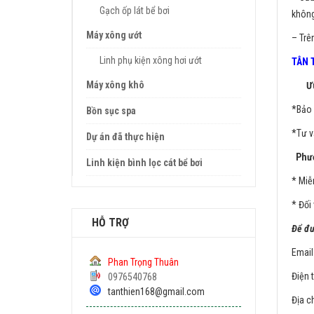
Gạch ốp lát bể bơi
không
Máy xông ướt
– Trê
Linh phụ kiện xông hơi ướt
TÂN 
Máy xông khô
Ưu 
*Bảo 
Bồn sục spa
*Tư v
Dự án đã thực hiện
Phươ
Linh kiện bình lọc cát bể bơi
* Miễ
* Đối
HỖ TRỢ
Để đượ
Email
Phan Trọng Thuân
Điện 
0976540768
tanthien168@gmail.com
Địa c