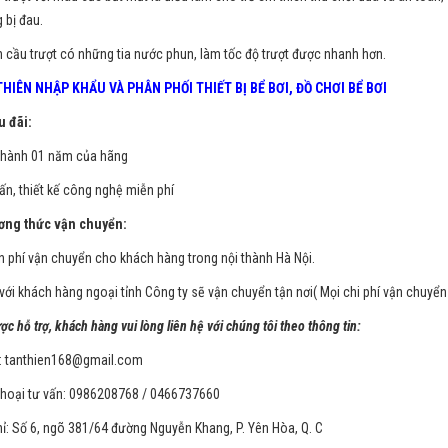
 bị đau.
n cầu trượt có những tia nước phun, làm tốc độ trượt được nhanh hơn.
THIÊN NHẬP KHẨU VÀ PHÂN PHỐI
THIẾT BỊ BỂ BƠI
,
ĐỒ CHƠI BỂ BƠI
đãi:
hành 01 năm của hãng
ấn, thiết kế công nghệ miễn phí
ng thức vận chuyển:
n phí vận chuyển cho khách hàng trong nội thành Hà Nội.
 với khách hàng ngoại tỉnh Công ty sẽ vận chuyển tận nơi( Mọi chi phí vận chuyể
c hỗ trợ, khách hàng vui lòng liên hệ với chúng tôi theo thông tin:
:
tanthien168@gmail.com
thoại tư vấn: 0986208768 / 0466737660
hỉ: Số 6, ngõ 381/64 đường Nguyễn Khang, P. Yên Hòa, Q. C