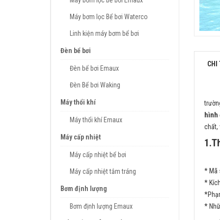
Máy bơm lọc bể bơi Emaux
Máy bơm lọc Bể bơi Waterco
Linh kiện máy bơm bể bơi
Đèn bể bơi
CHI 
Đèn bể bơi Emaux
Đèn Bể bơi Waking
Máy thổi khí
trườn
hình
Máy thổi khí Emaux
chất,
Máy cấp nhiệt
1.Th
Máy cấp nhiệt bể bơi
* Mã 
Máy cấp nhiệt tắm tráng
* Kíc
Bơm định lượng
*Phạm
Bơm định lượng Emaux
* Nhữ