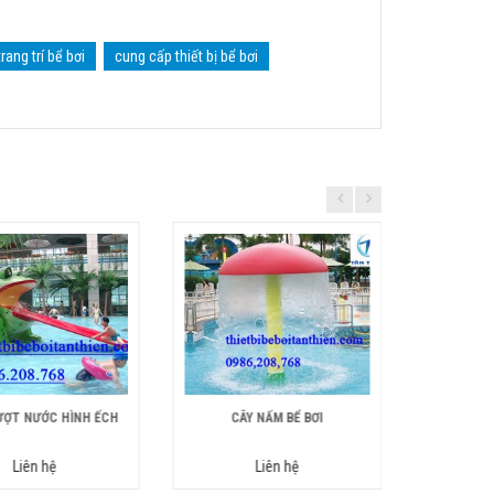
ang trí bể bơi
cung cấp thiết bị bể bơi
ƯỢT NƯỚC HÌNH ẾCH
CÂY NẤM BỂ BƠI
PHỄU
Liên hệ
Liên hệ