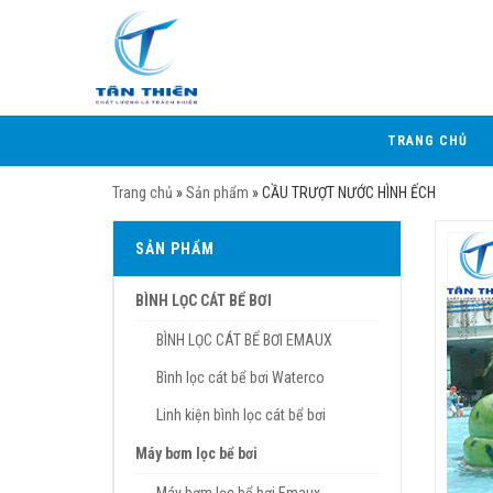
TRANG CHỦ
Trang chủ
»
Sản phẩm
»
CẦU TRƯỢT NƯỚC HÌNH ẾCH
SẢN PHẨM
BÌNH LỌC CÁT BỂ BƠI
BÌNH LỌC CÁT BỂ BƠI EMAUX
Bình lọc cát bể bơi Waterco
Linh kiện bình lọc cát bể bơi
Máy bơm lọc bể bơi