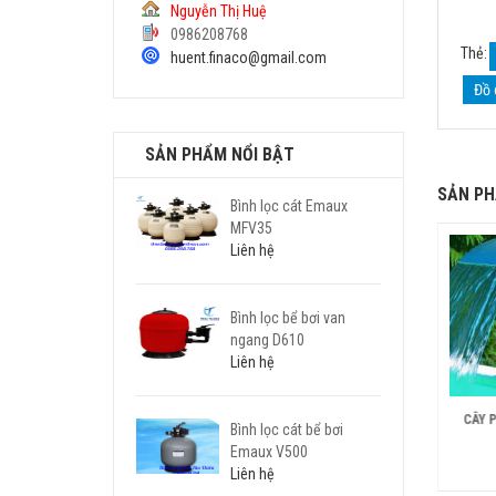
Nguyễn Thị Huệ
0986208768
Thẻ:
huent.finaco@gmail.com
Đồ 
SẢN PHẨM NỔI BẬT
SẢN PH
Bình lọc cát Emaux
MFV35
Liên hệ
Bình lọc bể bơi van
ngang D610
Liên hệ
PHỄU NƯỚC BỂ BƠI
CÂY NẤM TRANG TRÍ BỂ BƠI
CÂY 
Bình lọc cát bể bơi
Emaux V500
Liên hệ
Liên hệ
Liên hệ