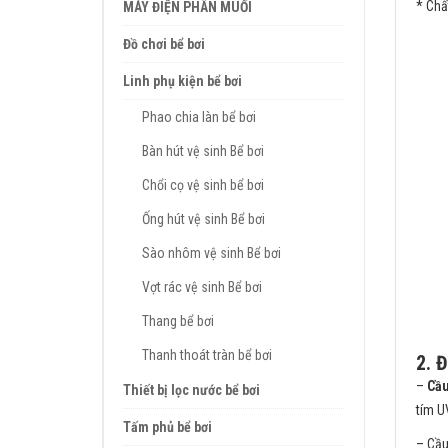
* Chấ
MÁY ĐIỆN PHÂN MUỐI
Đồ chơi bể bơi
Linh phụ kiện bể bơi
Phao chia làn bể bơi
Bàn hút vệ sinh Bể bơi
Chổi cọ vệ sinh bể bơi
Ống hút vệ sinh Bể bơi
Sào nhôm vệ sinh Bể bơi
Vợt rác vệ sinh Bể bơi
Thang bể bơi
Thanh thoát tràn bể bơi
2. 
–
Cầu
Thiết bị lọc nước bể bơi
tím U
Tấm phủ bể bơi
– Cầu