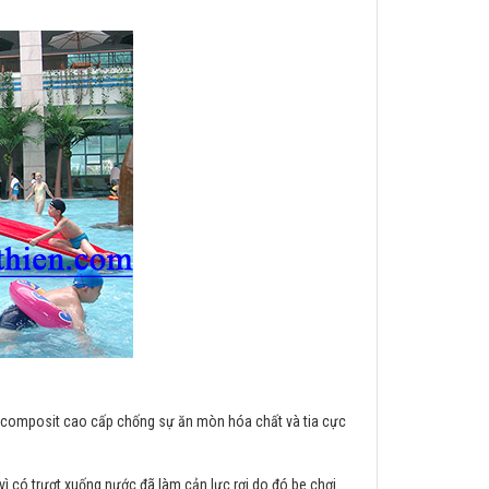
ng composit cao cấp chống sự ăn mòn hóa chất và tia cực
 vì có trượt xuống nước đã làm cản lực rơi do đó be chơi