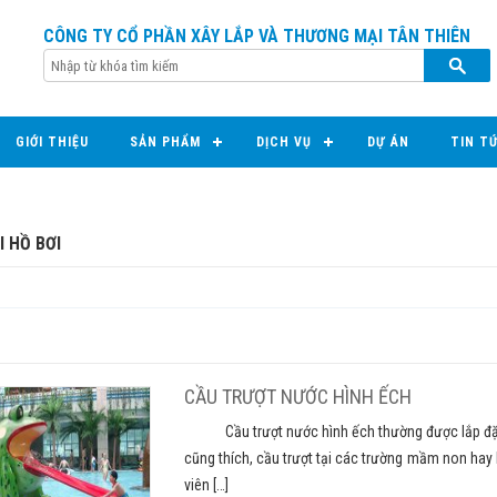
CÔNG TY CỔ PHẦN XÂY LẮP VÀ THƯƠNG MẠI TÂN THIÊN
GIỚI THIỆU
SẢN PHẨM
DỊCH VỤ
DỰ ÁN
TIN T
I HỒ BƠI
CẦU TRƯỢT NƯỚC HÌNH ẾCH
Cầu trượt nước hình ếch thường được lắp đặt tại
cũng thích, cầu trượt tại các trường mầm non hay 
viên […]