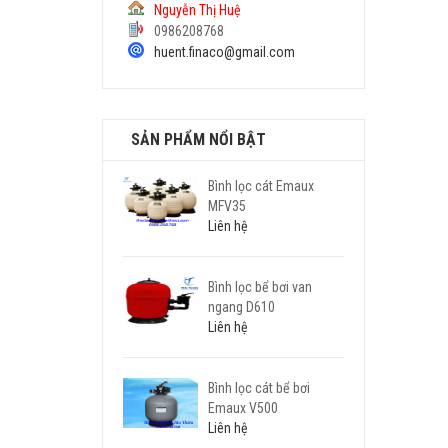
Nguyễn Thị Huệ
0986208768
huent.finaco@gmail.com
SẢN PHẨM NỔI BẬT
Bình lọc cát Emaux
MFV35
Liên hệ
Bình lọc bể bơi van
ngang D610
Liên hệ
Bình lọc cát bể bơi
Emaux V500
Liên hệ