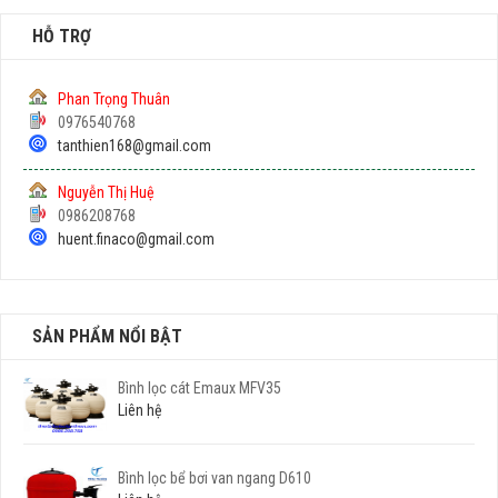
HỖ TRỢ
Phan Trọng Thuân
0976540768
tanthien168@gmail.com
Nguyễn Thị Huệ
0986208768
huent.finaco@gmail.com
SẢN PHẨM NỔI BẬT
Bình lọc cát Emaux MFV35
Liên hệ
Bình lọc bể bơi van ngang D610