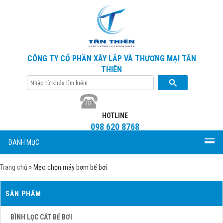
CÔNG TY CỔ PHẦN XÂY LẮP VÀ THƯƠNG MẠI TÂN
THIÊN
HOTLINE
098 620 8768
DANH MỤC
Trang chủ
»
Mẹo chọn máy bơm bể bơi
SẢN PHẨM
BÌNH LỌC CÁT BỂ BƠI