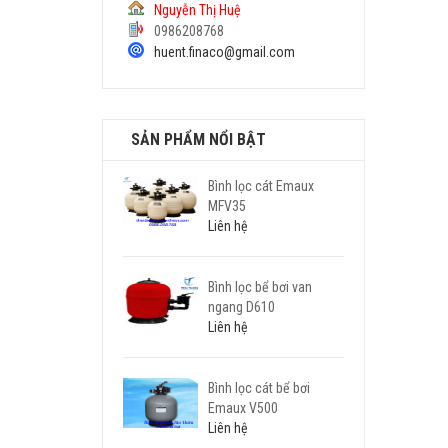
Nguyễn Thị Huệ
0986208768
huent.finaco@gmail.com
SẢN PHẨM NỔI BẬT
Bình lọc cát Emaux
MFV35
Liên hệ
Bình lọc bể bơi van
ngang D610
Liên hệ
Bình lọc cát bể bơi
Emaux V500
Liên hệ