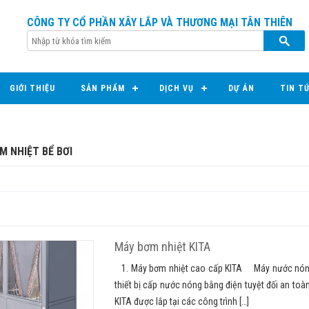
CÔNG TY CỔ PHẦN XÂY LẮP VÀ THƯƠNG MẠI TÂN THIÊN
GIỚI THIỆU
SẢN PHẨM
DỊCH VỤ
DỰ ÁN
TIN T
M NHIỆT BỂ BƠI
Máy bơm nhiệt KITA
1. Máy bơm nhiệt cao cấp KITA Máy nước nóng 
thiết bị cấp nước nóng bằng điện tuyệt đối an to
KITA được lắp tại các công trình […]