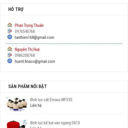
HỖ TRỢ
Phan Trọng Thuân
0976540768
tanthien168@gmail.com
Nguyễn Thị Huệ
0986208768
huent.finaco@gmail.com
SẢN PHẨM NỔI BẬT
Bình lọc cát Emaux MFV35
Liên hệ
Bình lọc bể bơi van ngang D610