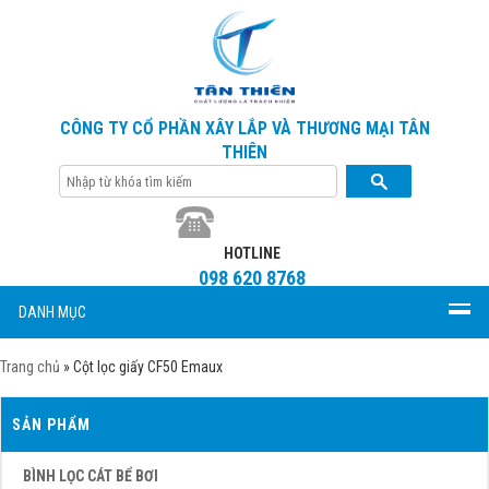
CÔNG TY CỔ PHẦN XÂY LẮP VÀ THƯƠNG MẠI TÂN
THIÊN
HOTLINE
098 620 8768
DANH MỤC
Trang chủ
»
Cột lọc giấy CF50 Emaux
SẢN PHẨM
BÌNH LỌC CÁT BỂ BƠI