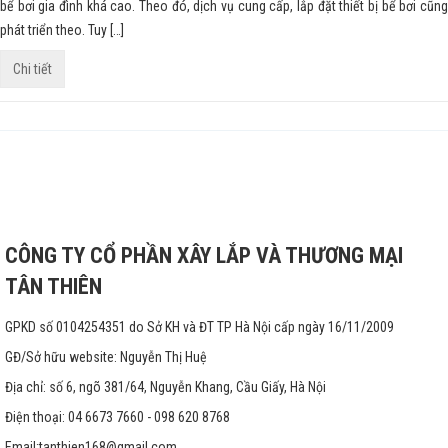
bể bơi gia đình khá cao. Theo đó, dịch vụ cung cấp, lắp đặt thiết bị bể bơi cũng
phát triển theo. Tuy […]
Chi tiết
CÔNG TY CỔ PHẦN XÂY LẮP VÀ THƯƠNG MẠI
TÂN THIÊN
GPKD số 0104254351 do Sở KH và ĐT TP Hà Nội cấp ngày 16/11/2009
GĐ/Sở hữu website: Nguyễn Thị Huệ
Địa chỉ: số 6, ngõ 381/64, Nguyễn Khang, Cầu Giấy, Hà Nội
Điện thoại: 04 6673 7660 - 098 620 8768
Email:
tanthien168@gmail.com