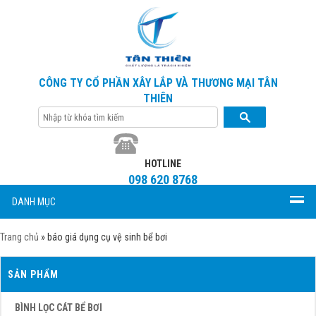
CÔNG TY CỔ PHẦN XÂY LẮP VÀ THƯƠNG MẠI TÂN
THIÊN
HOTLINE
098 620 8768
DANH MỤC
Trang chủ
»
báo giá dụng cụ vệ sinh bể bơi
SẢN PHẨM
BÌNH LỌC CÁT BỂ BƠI