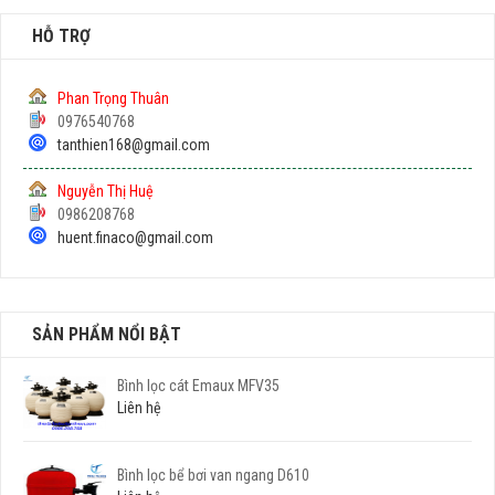
HỖ TRỢ
Phan Trọng Thuân
0976540768
tanthien168@gmail.com
Nguyễn Thị Huệ
0986208768
huent.finaco@gmail.com
SẢN PHẨM NỔI BẬT
Bình lọc cát Emaux MFV35
Liên hệ
Bình lọc bể bơi van ngang D610