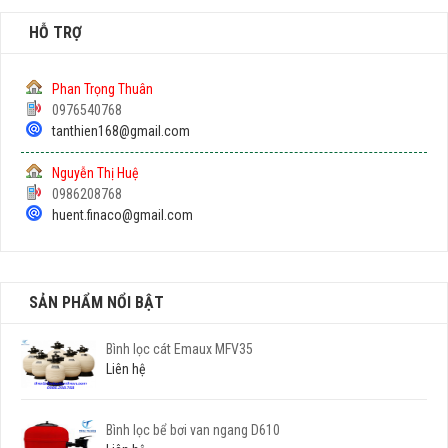
HỖ TRỢ
Phan Trọng Thuân
0976540768
tanthien168@gmail.com
Nguyễn Thị Huệ
0986208768
huent.finaco@gmail.com
SẢN PHẨM NỔI BẬT
Bình lọc cát Emaux MFV35
Liên hệ
Bình lọc bể bơi van ngang D610