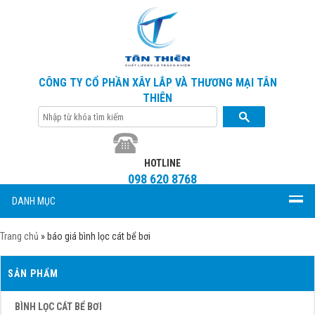
CÔNG TY CỔ PHẦN XÂY LẮP VÀ THƯƠNG MẠI TÂN
THIÊN
HOTLINE
098 620 8768
DANH MỤC
Trang chủ
»
báo giá bình lọc cát bể bơi
SẢN PHẨM
BÌNH LỌC CÁT BỂ BƠI