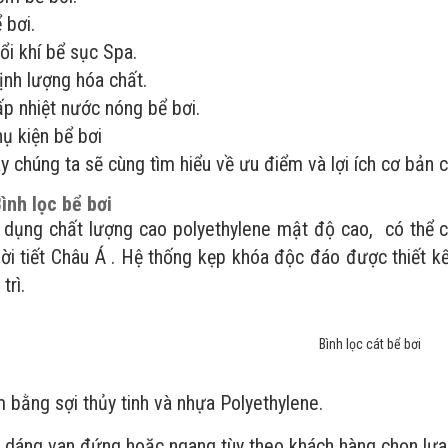
 bơi.
ổi khí bể sục Spa.
nh lượng hóa chất.
p nhiệt nước nóng bể bơi.
hụ kiện bể bơi
y chúng ta sẽ cùng tìm hiểu về ưu điểm và lợi ích cơ bản 
ình lọc bể bơi
g chất lượng cao polyethylene mật độ cao, có thể ch
ời tiết Châu Á . Hệ thống kẹp khóa độc đáo được thiết kế
trì.
Bình lọc cát bể bơi
ng sợi thủy tinh và nhựa Polyethylene.
áng van đứng hoặc ngang tùy theo khách hàng chọn lựa