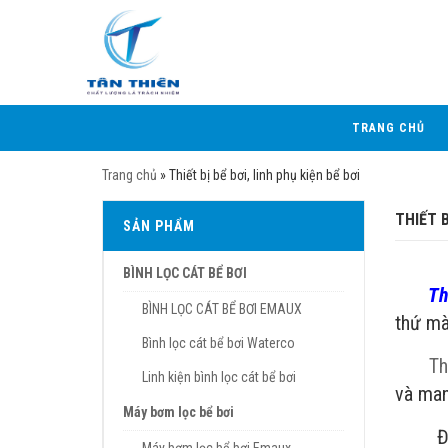
TRANG CHỦ
Trang chủ
»
Thiết bị bể bơi, linh phụ kiện bể bơi
THIẾT B
SẢN PHẨM
BÌNH LỌC CÁT BỂ BƠI
Th
BÌNH LỌC CÁT BỂ BƠI EMAUX
thứ mà
Bình lọc cát bể bơi Waterco
Th
Linh kiện bình lọc cát bể bơi
và man
Máy bơm lọc bể bơi
Đặc bi