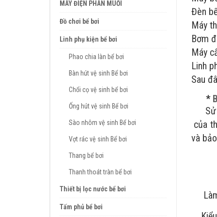
MÁY ĐIỆN PHÂN MUỐI
Đèn bể
Đồ chơi bể bơi
Máy th
Bơm đị
Linh phụ kiện bể bơi
Máy cấ
Phao chia làn bể bơi
Linh p
Bàn hút vệ sinh Bể bơi
Sau đâ
Chổi cọ vệ sinh bể bơi
*
B
Ống hút vệ sinh Bể bơi
Sử dụn
Sào nhôm vệ sinh Bể bơi
của th
và bảo 
Vợt rác vệ sinh Bể bơi
Thang bể bơi
Thanh thoát tràn bể bơi
Thiết bị lọc nước bể bơi
Làm bằ
Tấm phủ bể bơi
Kiểu d