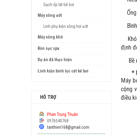
Gạch ốp lát bể bơi
Ống lư
Máy xông ướt
Bình l
Linh phụ kiện xông hơi ướt
Máy xông khô
Khóa v
định đ
Bồn sục spa
Bề mặt
Dự án đã thực hiện
Linh kiện bình lọc cát bể bơi
*
Máy bơ
cộng v
điều k
HỖ TRỢ
Phan Trọng Thuân
0976540768
tanthien168@gmail.com