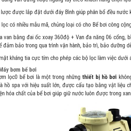
ợc được lắp đặt dưới đáy Bình giúp phân bổ đều nước khi
ọc có nhiều mẫu mã, chủng loại có cho Bể bơi công cộng,
an bằng đai ốc xoay 360độ + Van đa năng 06 cổng, bình
ể đảm bảo trong qua trình vận hành, bảo trì, bảo dưỡng dễ
 kháng tia cực tím cho phép các bộ lọc làm việc dưới án
Máy bơm bể bơi
m lọc0 bể bơi là một trong những
thiết bị hồ bơi
không
à hồ spa với hiệu suất lớn, được cấu tạo bằng vật liệu
iện hóa chất của bể bơi giúp giữ nước luôn được trong xan