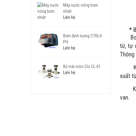
Máy nước nóng bơm
nhiệt
Liên hệ
*
B
Bơm định lượng CTRL4-
Bơm li
PH
từ, tự
Liên hệ
Thông 
Khi pi
Bộ mài mòn Clo CL-01
Liên hệ
xuất t
Khi cá
van.