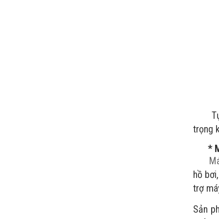
Tự độn
trọng 
* 
Má
hồ bơi
trợ má
Sản ph