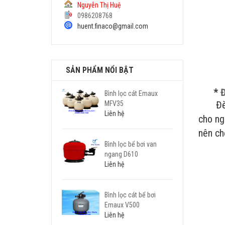
Nguyễn Thị Huệ
0986208768
huent.finaco@gmail.com
SẢN PHẨM NỔI BẬT
*
Đ
Bình lọc cát Emaux
Đèn hồ
MFV35
Liên hệ
cho ng
nên chọ
Bình lọc bể bơi van
ngang D610
Liên hệ
Bình lọc cát bể bơi
Emaux V500
Liên hệ