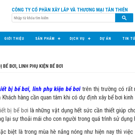
CÔNG TY CỔ PHẦN XÂY LẮP VÀ THƯƠNG MẠI TÂN THIÊN
GIỚI THIỆU
SẢN PHẨM
DỊCH VỤ
DỰ ÁN
TIN T
Ị BỂ BƠI, LINH PHỤ KIỆN BỂ BƠI
iết bị bể bơi, linh phụ kiện bể bơi
trên thị trường có rất
 Khách hàng cần quan tâm khi có dự định xây bể bơi kinh 
iết bị bể bơi
là những vật dụng hết sức cần thiết giúp cho
g lại sự thoải mái cho con người trong quá trình sử dụng 
ệt là trong mùa hè nắng nóng như hiện nay thì việc c