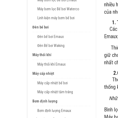
Máy bơm lọc bể bơi Emaux
nhiều 
Máy bơm lọc Bể bơi Waterco
của nhữ
Linh kiện máy bơm bể bơi
1. Th
Đèn bể bơi
Các 
Emaux,
Đèn bể bơi Emaux
Đèn Bể bơi Waking
Thiết 
giữ ch
Máy thổi khí
nhất c
Máy thổi khí Emaux
2.Các
Máy cấp nhiệt
Thông 
Máy cấp nhiệt bể bơi
thống 
Máy cấp nhiệt tắm tráng
Những 
Bơm định lượng
Bình lọ
Bơm định lượng Emaux
Máy bơ