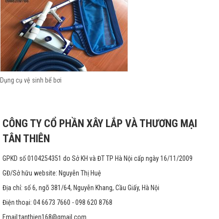
Dụng cụ vệ sinh bể bơi
CÔNG TY CỔ PHẦN XÂY LẮP VÀ THƯƠNG MẠI
TÂN THIÊN
GPKD số 0104254351 do Sở KH và ĐT TP Hà Nội cấp ngày 16/11/2009
GĐ/Sở hữu website: Nguyễn Thị Huệ
Địa chỉ: số 6, ngõ 381/64, Nguyễn Khang, Cầu Giấy, Hà Nội
Điện thoại: 04 6673 7660 - 098 620 8768
Email:
tanthien168@gmail.com