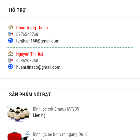
HỖ TRỢ
Phan Trọng Thuân
0976540768
tanthien168@gmail.com
Nguyễn Thị Huệ
0986208768
huent.finaco@gmail.com
SẢN PHẨM NỔI BẬT
Bình lọc cát Emaux MFV35
Liên hệ
Bình lọc bể bơi van ngang D610