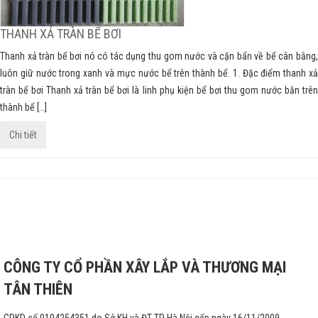
THANH XẢ TRÀN BỂ BƠI
Thanh xả tràn bể bơi nó có tác dụng thu gom nước và cặn bẩn về bể cân bằng,
luôn giữ nước trong xanh và mực nước bể trên thành bể. 1. Đặc điểm thanh xả
tràn bể bơi Thanh xả tràn bể bơi là linh phụ kiện bể bơi thu gom nước bắn trên
thành bể […]
Chi tiết
CÔNG TY CỔ PHẦN XÂY LẮP VÀ THƯƠNG MẠI
TÂN THIÊN