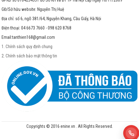
GPKD số 0104254351 do Sở KH và ĐT TP Hà Nội cấp ngày 16/11/2009
GĐ/Sở hữu website: Nguyễn Thị Huệ
Địa chỉ: số 6, ngõ 381/64, Nguyễn Khang, Cầu Giấy, Hà Nội
Điện thoại: 04 6673 7660 - 098 620 8768
Email:
tanthien168@gmail.com
1. Chính sách quy định chung
2. Chính sách bảo mật thông tin
Copyrights © 2016 enine.vn . All Rights Reserved.