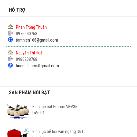
HỖ TRỢ
Phan Trọng Thuân
0976540768
tanthien168@gmail.com
Nguyễn Thị Huệ
0986208768
huent.finaco@gmail.com
SẢN PHẨM NỔI BẬT
Bình lọc cát Emaux MFV35
Liên hệ
Bình lọc bể bơi van ngang D610