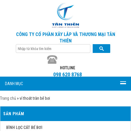
CÔNG TY CỔ PHẦN XÂY LẮP VÀ THƯƠNG MẠI TÂN
THIÊN
HOTLINE
098 620 8768
DANH MỤC
Trang chủ
»
vỉ thoát tràn bể bơi
SẢN PHẨM
BÌNH LỌC CÁT BỂ BƠI