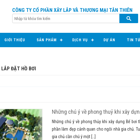
CÔNG TY CỔ PHẦN XÂY LẮP VÀ THƯƠNG MẠI TÂN THIÊN
GIỚI THIỆU
SẢN PHẨM
DỊCH VỤ
DỰ ÁN
TIN T
 LẮP ĐẶT HỒ BƠI
Những chú ý về phong thuỷ khi xây dựn
Những chú ý về phong thủy khi xây dựng Bể bơi th
phần làm đẹp cảnh quan cho ngôi nhà gia chủ. Tu
gia chủ cần chú ý một […]