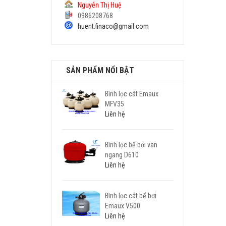
Nguyễn Thị Huệ
0986208768
huent.finaco@gmail.com
SẢN PHẨM NỔI BẬT
Bình lọc cát Emaux
MFV35
Liên hệ
Bình lọc bể bơi van
ngang D610
Liên hệ
Bình lọc cát bể bơi
Emaux V500
Liên hệ