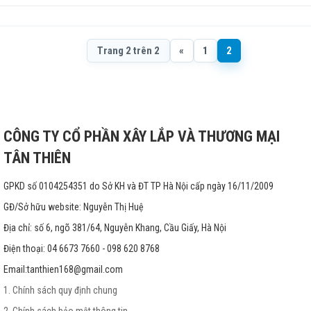
Trang 2 trên 2
«
1
2
CÔNG TY CỔ PHẦN XÂY LẮP VÀ THƯƠNG MẠI
TÂN THIÊN
GPKD số 0104254351 do Sở KH và ĐT TP Hà Nội cấp ngày 16/11/2009
GĐ/Sở hữu website: Nguyễn Thị Huệ
Địa chỉ: số 6, ngõ 381/64, Nguyễn Khang, Cầu Giấy, Hà Nội
Điện thoại: 04 6673 7660 - 098 620 8768
Email:
tanthien168@gmail.com
1. Chính sách quy định chung