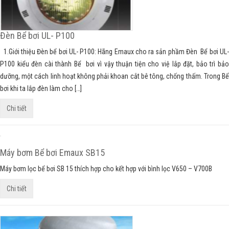
Đèn Bể bơi UL- P100
1.Giới thiệu Đèn bể bơi UL- P100: Hãng Emaux cho ra sản phầm Đèn Bể bơi UL-
P100 kiểu đèn cài thành Bể bơi vì vậy thuận tiện cho việ lắp đặt, bảo trì bảo
dưỡng, một cách linh hoạt không phải khoan cắt bê tông, chống thấm. Trong Bể
bơi khi ta lắp đèn làm cho […]
Chi tiết
Máy bơm Bể bơi Emaux SB15
Máy bơm lọc bể bơi SB 15 thích hợp cho kết hợp với bình lọc V650 – V700B
Chi tiết