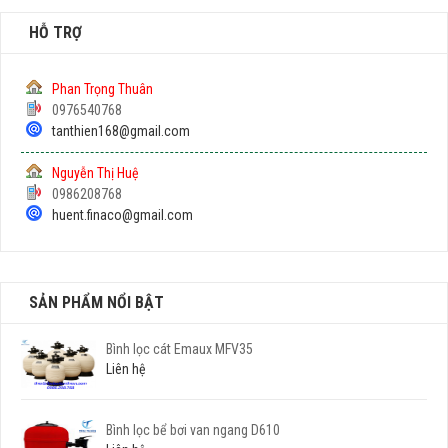
HỖ TRỢ
Phan Trọng Thuân
0976540768
tanthien168@gmail.com
Nguyễn Thị Huệ
0986208768
huent.finaco@gmail.com
SẢN PHẨM NỔI BẬT
Bình lọc cát Emaux MFV35
Liên hệ
Bình lọc bể bơi van ngang D610