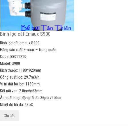
Bình lọc cát Emaux S900
Bình lọc cát emaux S900
Hãng sản xuất:Emaux – Trung quốc
Code: 88011210
Model: S900
Kích thước: 1180*920mm
Công suất lọc: 29.7m3/h
Vị trí đặt bộ lọc: 1130mm
Kết nối van: 2.0inch/63mm
Âp suất hoạt động tối đa:36psi /2.5bar
Nhiệt độ tối đa: 43oC
Chi tiết