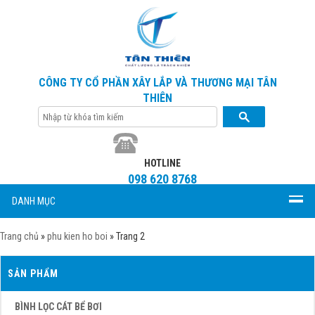
CÔNG TY CỔ PHẦN XÂY LẮP VÀ THƯƠNG MẠI TÂN
THIÊN
HOTLINE
098 620 8768
DANH MỤC
Trang chủ
»
phu kien ho boi
»
Trang 2
SẢN PHẨM
BÌNH LỌC CÁT BỂ BƠI