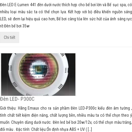
Đèn LED E-Lumen 441 đèn dưới nước thích hợp cho bể bơi lớn và Bể sục spa, có
nhiều loại màu sắc ta có thể chọn lựa. Kết hợp với bộ điều khiển nguồn sáng
LED, sẽ đem lại hiệu quả cao hơn, Bể bơi càng tỏa lên sức hút của ánh sáng rực
rỡ.Đèn bể bơi 35w
Chi tiết
Đèn LED- P300C
Giới thiệu: Hãng Emaux cho ra sản phầm Đèn LED-P300c kiểu đèn âm tường ,
tính chất tiết kiệm điện năng, chất lượng bền, nhiều màu ta có thể chọn theo ý
muốn. Chuyên dùng dưới nước. Đèn led bể bơi 20w/12v, có thể chọn màu trắng,
đổi màu . Đặc tính: Chất liệu:Ổn định nhựa ABS + UV ( […]