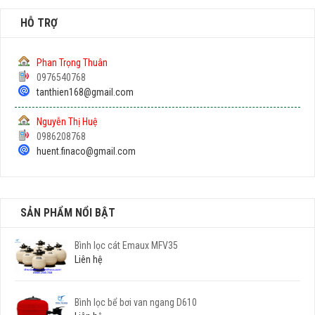
HỖ TRỢ
Phan Trọng Thuân
0976540768
tanthien168@gmail.com
Nguyễn Thị Huệ
0986208768
huent.finaco@gmail.com
SẢN PHẨM NỔI BẬT
Bình lọc cát Emaux MFV35
Liên hệ
Bình lọc bể bơi van ngang D610