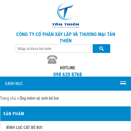
CÔNG TY CỔ PHẦN XÂY LẮP VÀ THƯƠNG MẠI TÂN
THIÊN
HOTLINE
098 620 8768
DANH MỤC
Trang chủ
»
Ống mềm vệ sinh bể bơi
SẢN PHẨM
BÌNH LỌC CÁT BỂ BƠI