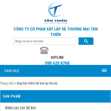
CÔNG TY CỔ PHẦN XÂY LẮP VÀ THƯƠNG MẠI TÂN
THIÊN
HOTLINE
098 620 8768
DANH MỤC
Trang chủ
»
ống hút mềm bể bơi tại hà nội
SẢN PHẨM
BÌNH LỌC CÁT BỂ BƠI