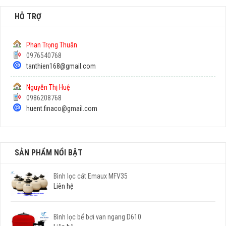
HỖ TRỢ
Phan Trọng Thuân
0976540768
tanthien168@gmail.com
Nguyễn Thị Huệ
0986208768
huent.finaco@gmail.com
SẢN PHẨM NỔI BẬT
Bình lọc cát Emaux MFV35
Liên hệ
Bình lọc bể bơi van ngang D610