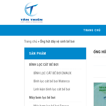
TRANG CHỦ
Trang chủ
»
Ống hút đáy vệ sinh bể bơi
ỐNG HÚ
SẢN PHẨM
BÌNH LỌC CÁT BỂ BƠI
BÌNH LỌC CÁT BỂ BƠI EMAUX
Bình lọc cát bể bơi Waterco
Linh kiện bình lọc cát bể bơi
Máy bơm lọc bể bơi