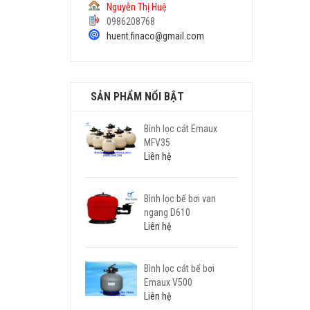
Nguyễn Thị Huệ
0986208768
huent.finaco@gmail.com
SẢN PHẨM NỔI BẬT
Bình lọc cát Emaux
MFV35
Liên hệ
Bình lọc bể bơi van
ngang D610
Liên hệ
Bình lọc cát bể bơi
Emaux V500
Liên hệ