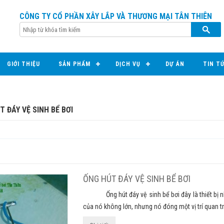
CÔNG TY CỔ PHẦN XÂY LẮP VÀ THƯƠNG MẠI TÂN THIÊN
GIỚI THIỆU
SẢN PHẨM
DỊCH VỤ
DỰ ÁN
TIN T
T ĐÁY VỆ SINH BỂ BƠI
ỐNG HÚT ĐÁY VỆ SINH BỂ BƠI
Ống hút đáy vệ sinh bể bơi đây là thiết bị nhất 
của nó không lớn, nhưng nó đóng một vị trí quan tr