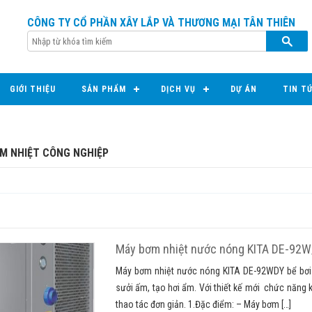
CÔNG TY CỔ PHẦN XÂY LẮP VÀ THƯƠNG MẠI TÂN THIÊN
GIỚI THIỆU
SẢN PHẨM
DỊCH VỤ
DỰ ÁN
TIN T
M NHIỆT CÔNG NGHIỆP
Máy bơm nhiệt nước nóng KITA DE-92
Máy bơm nhiệt nước nóng KITA DE-92WDY bể bơi
sưởi ấm, tạo hơi ẩm. Với thiết kế mới chức năng 
thao tác đơn giản. 1.Đặc điểm: – Máy bơm […]