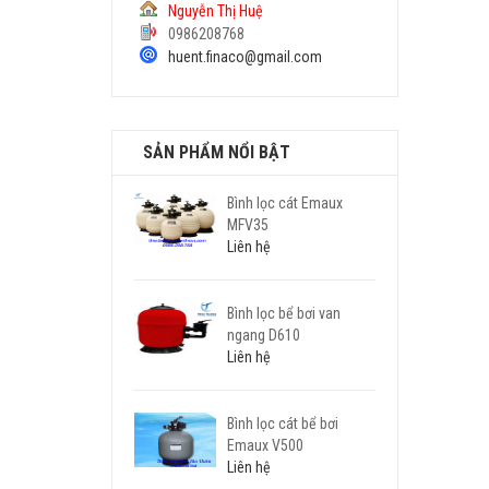
Nguyễn Thị Huệ
0986208768
huent.finaco@gmail.com
SẢN PHẨM NỔI BẬT
Bình lọc cát Emaux
MFV35
Liên hệ
Bình lọc bể bơi van
ngang D610
Liên hệ
Bình lọc cát bể bơi
Emaux V500
Liên hệ