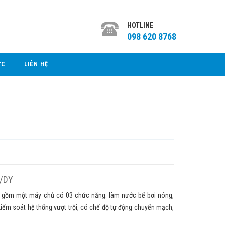
HOTLINE
098 620 8768
ỨC
LIÊN HỆ
W/DY
 gồm một máy chủ có 03 chức năng: làm nước bể bơi nóng,
kiểm soát hệ thống vượt trội, có chế độ tự động chuyển mạch,