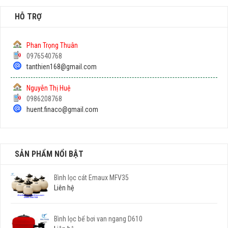
HỖ TRỢ
Phan Trọng Thuân
0976540768
tanthien168@gmail.com
Nguyễn Thị Huệ
0986208768
huent.finaco@gmail.com
SẢN PHẨM NỔI BẬT
Bình lọc cát Emaux MFV35
Liên hệ
Bình lọc bể bơi van ngang D610