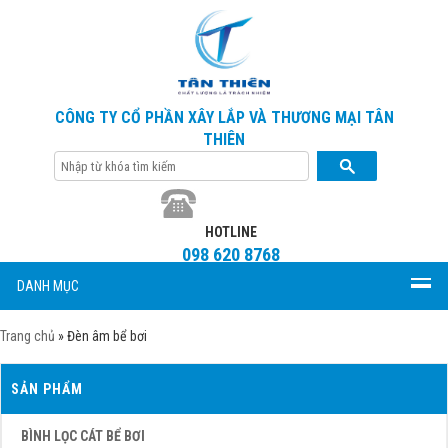
CÔNG TY CỔ PHẦN XÂY LẮP VÀ THƯƠNG MẠI TÂN
THIÊN
HOTLINE
098 620 8768
DANH MỤC
Trang chủ
»
Đèn âm bể bơi
SẢN PHẨM
BÌNH LỌC CÁT BỂ BƠI