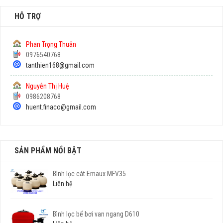
HỖ TRỢ
Phan Trọng Thuân
0976540768
tanthien168@gmail.com
Nguyễn Thị Huệ
0986208768
huent.finaco@gmail.com
SẢN PHẨM NỔI BẬT
Bình lọc cát Emaux MFV35
Liên hệ
Bình lọc bể bơi van ngang D610