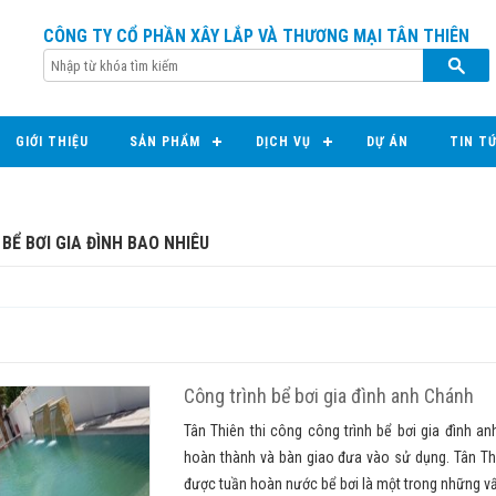
CÔNG TY CỔ PHẦN XÂY LẮP VÀ THƯƠNG MẠI TÂN THIÊN
GIỚI THIỆU
SẢN PHẨM
DỊCH VỤ
DỰ ÁN
TIN T
 BỂ BƠI GIA ĐÌNH BAO NHIÊU
Công trình bể bơi gia đình anh Chánh
Tân Thiên thi công công trình bể bơi gia đình 
hoàn thành và bàn giao đưa vào sử dụng. Tân Th
được tuần hoàn nước bể bơi là một trong những vấ