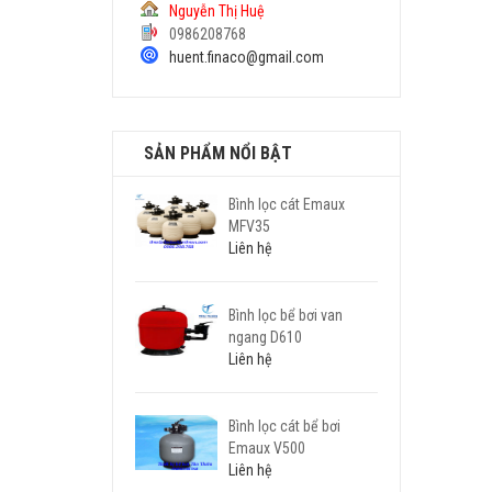
Nguyễn Thị Huệ
0986208768
huent.finaco@gmail.com
SẢN PHẨM NỔI BẬT
Bình lọc cát Emaux
MFV35
Liên hệ
Bình lọc bể bơi van
ngang D610
Liên hệ
Bình lọc cát bể bơi
Emaux V500
Liên hệ