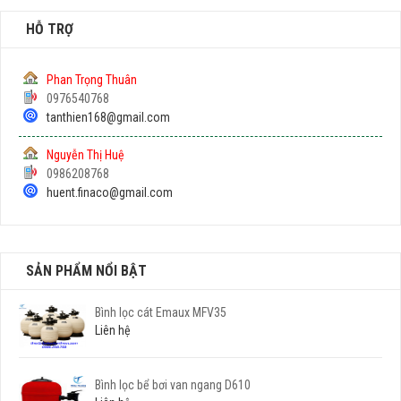
HỖ TRỢ
Phan Trọng Thuân
0976540768
tanthien168@gmail.com
Nguyễn Thị Huệ
0986208768
huent.finaco@gmail.com
SẢN PHẨM NỔI BẬT
Bình lọc cát Emaux MFV35
Liên hệ
Bình lọc bể bơi van ngang D610