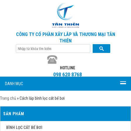
CÔNG TY CỔ PHẦN XÂY LẮP VÀ THƯƠNG MẠI TÂN
THIÊN
HOTLINE
098 620 8768
DANH MỤC
Trang chủ
»
Cách lắp bình lọc cát bể bơi
SẢN PHẨM
BÌNH LỌC CÁT BỂ BƠI