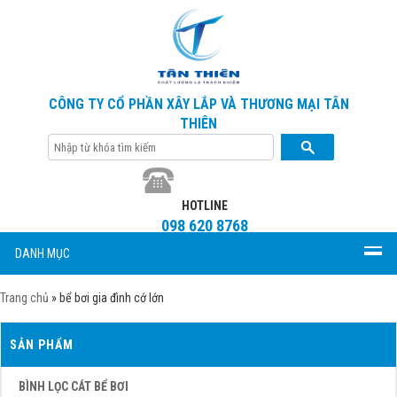
CÔNG TY CỔ PHẦN XÂY LẮP VÀ THƯƠNG MẠI TÂN
THIÊN
HOTLINE
098 620 8768
DANH MỤC
Trang chủ
»
bể bơi gia đình cớ lớn
SẢN PHẨM
BÌNH LỌC CÁT BỂ BƠI