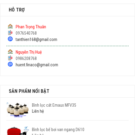
HỖ TRỢ
Phan Trọng Thuân
0976540768
tanthien168@gmail.com
Nguyễn Thị Huệ
0986208768
huent.finaco@gmail.com
SẢN PHẨM NỔI BẬT
Bình lọc cát Emaux MFV35
Liên hệ
Bình lọc bể bơi van ngang D610