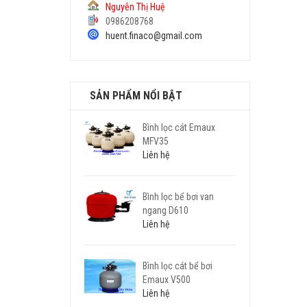
Nguyễn Thị Huệ
0986208768
huent.finaco@gmail.com
SẢN PHẨM NỔI BẬT
Bình lọc cát Emaux
MFV35
Liên hệ
Bình lọc bể bơi van
ngang D610
Liên hệ
Bình lọc cát bể bơi
Emaux V500
Liên hệ