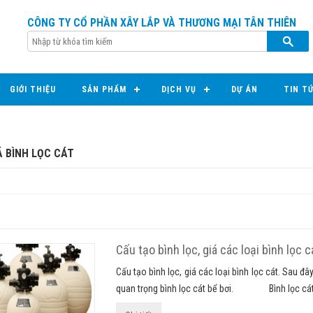
CÔNG TY CỔ PHẦN XÂY LẮP VÀ THƯƠNG MẠI TÂN THIÊN
GIỚI THIỆU
SẢN PHẨM
DỊCH VỤ
DỰ ÁN
TIN T
Á BÌNH LỌC CÁT
Cấu tạo bình lọc, giá các loại bình lọc c
Cấu tạo bình lọc, giá các loại bình lọc cát. Sau 
quan trọng bình lọc cát bể bơi. Bình lọc cát bể