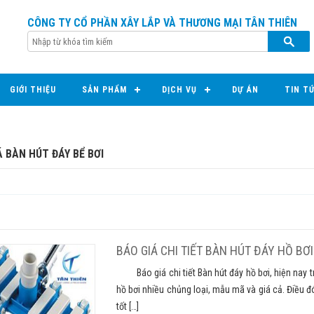
CÔNG TY CỔ PHẦN XÂY LẮP VÀ THƯƠNG MẠI TÂN THIÊN
GIỚI THIỆU
SẢN PHẨM
DỊCH VỤ
DỰ ÁN
TIN T
Á BÀN HÚT ĐÁY BỂ BƠI
BÁO GIÁ CHI TIẾT BÀN HÚT ĐÁY HỒ BƠI
Báo giá chi tiết Bàn hút đáy hồ bơi, hiện nay trê
hồ bơi nhiều chủng loại, mẫu mã và giá cả. Điều 
tốt […]