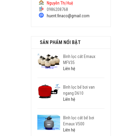
Nguyễn Thị Huệ
0986208768
huent.finaco@gmail.com
SẢN PHẨM NỔI BẬT
Bình lọc cát Emaux
MFV35
Liên hệ
Bình lọc bể bơi van
ngang D610
Liên hệ
Bình lọc cát bể bơi
Emaux V500
Liên hệ