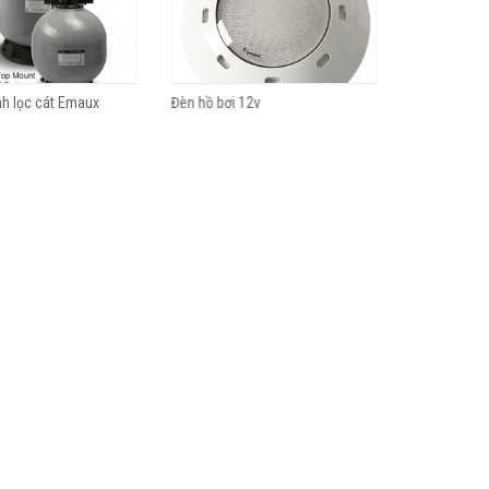
nh lọc cát Emaux
Đèn hồ bơi 12v
ĐÈN LED BỂ B