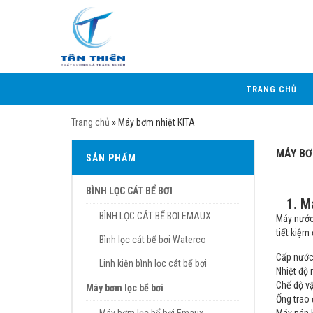
TRANG CHỦ
Trang chủ
»
Máy bơm nhiệt KITA
MÁY BƠ
SẢN PHẨM
BÌNH LỌC CÁT BỂ BƠI
1. M
BÌNH LỌC CÁT BỂ BƠI EMAUX
Máy nước
tiết kiệm
Bình lọc cát bể bơi Waterco
Cấp nước 
Linh kiện bình lọc cát bể bơi
Nhiệt độ
Chế độ vậ
Máy bơm lọc bể bơi
Ống trao 