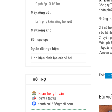
Gạch ốp lát bể bơi
Công ty T
phân phối
Máy xông ướt
Những ưu 
Linh phụ kiện xông hơi ướt
Giá cả hợ
Máy xông khô
Bảo hành
Chuyên gi
Bồn sục spa
Miễn phí 
Ngoài ra 
Dự án đã thực hiện
được tư v
Linh kiện bình lọc cát bể bơi
Thẻ:
má
HỖ TRỢ
Phan Trọng Thuân
Bài viế
0976540768
tanthien168@gmail.com