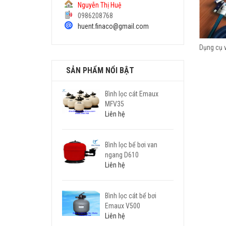
Nguyễn Thị Huệ
0986208768
huent.finaco@gmail.com
bơi 12v
ĐÈN LED BỂ BƠI, HỒ BƠI
Dụng cụ v
SẢN PHẨM NỔI BẬT
Bình lọc cát Emaux
MFV35
Liên hệ
Bình lọc bể bơi van
ngang D610
Liên hệ
Bình lọc cát bể bơi
Emaux V500
Liên hệ