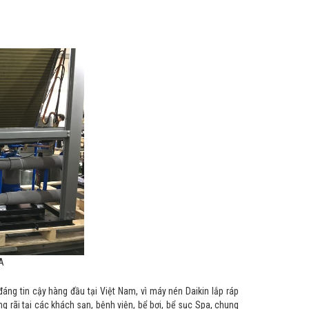
TA
g tin cậy hàng đầu tại Việt Nam, vì máy nén Daikin lắp ráp
 rãi tại các khách sạn, bệnh viện, bể bơi, bể sục Spa, chung