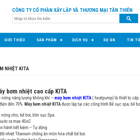
CÔNG TY CỔ PHẦN XÂY LẮP VÀ THƯƠNG MẠI TÂN THIÊN
GIỚI THIỆU
SẢN PHẨM
DỊCH VỤ
DỰ ÁN
TIN T
M NHIỆT KITA
áy bơm nhiệt cao cấp KITA
 nóng năng lượng không khí –
máy bơm nhiệt KITA
( heatpump) là thiết bị cấ
 điện đến 70%.
Máy bơm nhiệt KITA
được lắp tại các công trình Bể sục spa, bể bơ
nóng cho, bể bơi, bồn sục Spa.
 nước ra max 45oC
n hành tiết kiệm – Tự động
đổi nhiệt Titanium chống ăn mòn hóa chất bể bơi.