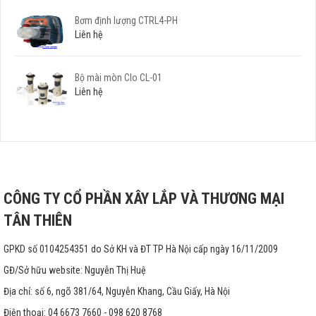
Bơm định lượng CTRL4-PH
Liên hệ
Bộ mài mòn Clo CL-01
Liên hệ
CÔNG TY CỔ PHẦN XÂY LẮP VÀ THƯƠNG MẠI
TÂN THIÊN
GPKD số 0104254351 do Sở KH và ĐT TP Hà Nội cấp ngày 16/11/2009
GĐ/Sở hữu website: Nguyễn Thị Huệ
Địa chỉ: số 6, ngõ 381/64, Nguyễn Khang, Cầu Giấy, Hà Nội
Điện thoại: 04 6673 7660 - 098 620 8768