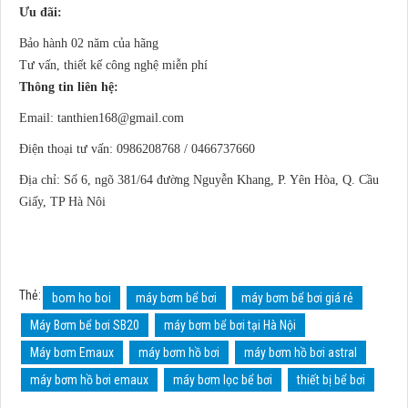
Ưu đãi:
Bảo hành 02 năm của hãng
Tư vấn, thiết kế công nghệ miễn phí
Thông tin liên hệ:
Email:
tanthien168@gmail.com
Điện thoại tư vấn: 0986208768 / 0466737660
Địa chỉ: Số 6, ngõ 381/64 đường Nguyễn Khang, P. Yên Hòa, Q. Cầu
Giấy, TP Hà Nôi
Thẻ:
bom ho boi
máy bơm bể bơi
máy bơm bể bơi giá rẻ
Máy Bơm bể bơi SB20
máy bơm bể bơi tại Hà Nội
Máy bơm Emaux
máy bơm hồ bơi
máy bơm hồ bơi astral
máy bơm hồ bơi emaux
máy bơm lọc bể bơi
thiết bị bể bơi