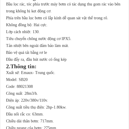
Bầu lọc rác, tóc phía trước máy bơm có tác dụng thu gom rác vào bên
trong không bị kẹt động cơ.
Phía trên bầu lọc bơm có lắp kính dễ quan sát vật thể trong rỏ.
Không đồng bộ: Hai cực.
Lớp cách nhiệt: 130.
Tiêu chuyển chông nước động cơ IPX5.
Tản nhiệt bên ngoài đảm bảo làm mát.
Bảo vệ quá tải bằng rơ le
Đầu đẩy ra, đầu hút nước có ống kép
2.Thông tin:
Xuất sứ: Emaux- Trung quốc.
Model: SB20
Code: 88021308
Công suất: 28m3/h.
Điện áp: 220v/380v/110v.
Công suất tiều thụ điện: 2hp-1.80kw.
Đầu nối rắc co: 63mm.
Chiều dài thân bơm: 717mm.
Chiều ngang của bơm: 275mm.