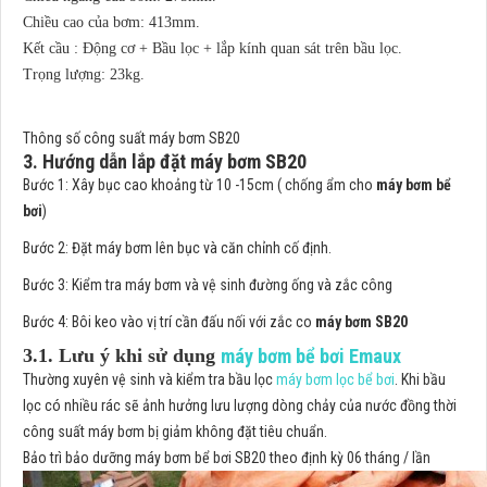
Chiều cao của bơm: 413mm.
Kết cầu : Động cơ + Bầu lọc + lắp kính quan sát trên bầu lọc.
Trọng lượng: 23kg.
Thông số công suất máy bơm SB20
3. Hướng dẫn lắp đặt máy bơm SB20
Bước 1: Xây bục cao khoảng từ 10 -15cm ( chống ẩm cho
máy bơm bể
bơi
)
Bước 2: Đặt máy bơm lên bục và căn chỉnh cố định.
Bước 3: Kiểm tra máy bơm và vệ sinh đường ống và zắc công
Bước 4: Bôi keo vào vị trí cần đấu nối với zắc co
máy bơm SB20
3.1. Lưu ý khi sử dụng
máy bơm bể bơi Emaux
Thường xuyên vệ sinh và kiểm tra bầu lọc
máy bơm lọc bể bơi
. Khi bầu
lọc có nhiều rác sẽ ảnh hưởng lưu lượng dòng chảy của nước đồng thời
công suất máy bơm bị giảm không đặt tiêu chuẩn.
Bảo trì bảo dưỡng máy bơm bể bơi SB20 theo định kỳ 06 tháng / lần