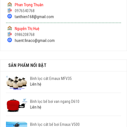
Phan Trọng Thuân
0976540768
tanthien168@gmail.com
Nguyễn Thị Huệ
0986208768
huent.finaco@gmail.com
SẢN PHẨM NỔI BẬT
Bình lọc cát Emaux MFV35
Liên hệ
Bình lọc bể bơi van ngang D610
Liên hệ
Bình lọc cát bể bơi Emaux V500