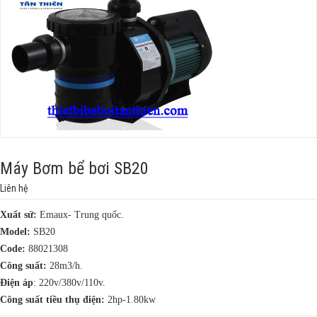
Máy Bơm bể bơi SB20
Liên hệ
Xuất sứ:
Emaux- Trung quốc.
Model:
SB20
Code:
88021308
Công suất:
28m3/h.
Điện áp
: 220v/380v/110v.
Công suất tiều thụ điện:
2hp-1.80kw