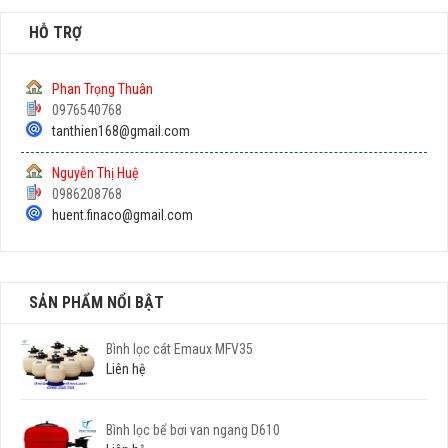
HỖ TRỢ
Phan Trọng Thuân
0976540768
tanthien168@gmail.com
Nguyễn Thị Huệ
0986208768
huent.finaco@gmail.com
SẢN PHẨM NỔI BẬT
Bình lọc cát Emaux MFV35
Liên hệ
Bình lọc bể bơi van ngang D610