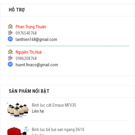
HỖ TRỢ
Phan Trọng Thuân
0976540768
tanthien168@gmail.com
Nguyễn Thị Huệ
0986208768
huent.finaco@gmail.com
SẢN PHẨM NỔI BẬT
Bình lọc cát Emaux MFV35
Liên hệ
Bình lọc bể bơi van ngang D610