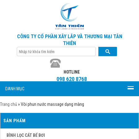
CÔNG TY CỔ PHẦN XÂY LẮP VÀ THƯƠNG MẠI TÂN
THIÊN
HOTLINE
098 620 8768
DANH MỤC
Trang chủ
»
Vòi phun nước massage dạng màng
SẢN PHẨM
BÌNH LỌC CÁT BỂ BƠI