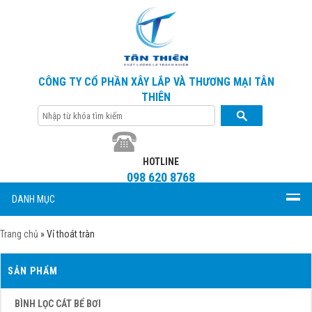
CÔNG TY CỔ PHẦN XÂY LẮP VÀ THƯƠNG MẠI TÂN
THIÊN
HOTLINE
098 620 8768
DANH MỤC
Trang chủ
»
Vỉ thoát tràn
SẢN PHẨM
BÌNH LỌC CÁT BỂ BƠI