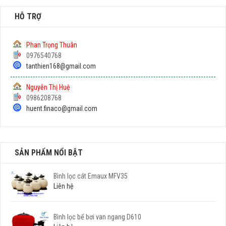
HỖ TRỢ
Phan Trọng Thuân
0976540768
tanthien168@gmail.com
Nguyễn Thị Huệ
0986208768
huent.finaco@gmail.com
SẢN PHẨM NỔI BẬT
Bình lọc cát Emaux MFV35
Liên hệ
Bình lọc bể bơi van ngang D610