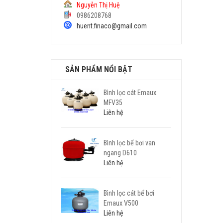
Nguyễn Thị Huệ
0986208768
huent.finaco@gmail.com
SẢN PHẨM NỔI BẬT
Bình lọc cát Emaux
MFV35
Liên hệ
Bình lọc bể bơi van
ngang D610
Liên hệ
Bình lọc cát bể bơi
Emaux V500
Liên hệ