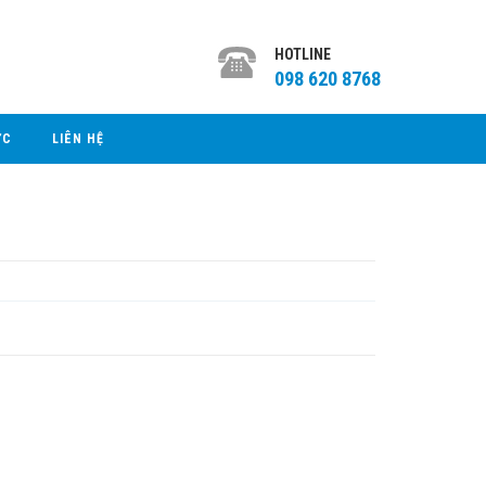
HOTLINE
098 620 8768
ỨC
LIÊN HỆ