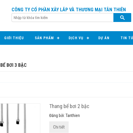
CÔNG TY CỔ PHẦN XÂY LẮP VÀ THƯƠNG MẠI TÂN THIÊN
GIỚI THIỆU
SẢN PHẨM
DỊCH VỤ
DỰ ÁN
TIN T
BỂ BƠI 3 BẬC
Thang bể bơi 2 bậc
Đăng bởi: Tanthien
Chi tiết