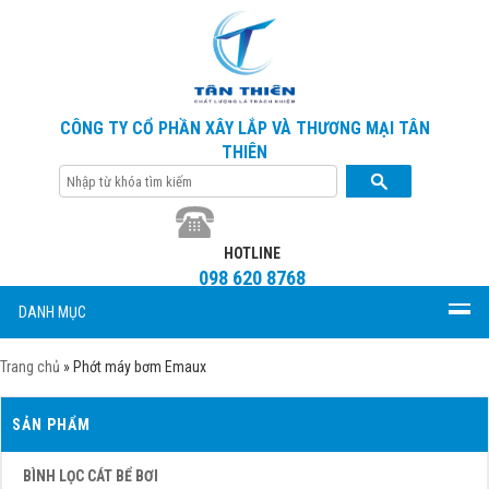
CÔNG TY CỔ PHẦN XÂY LẮP VÀ THƯƠNG MẠI TÂN
THIÊN
HOTLINE
098 620 8768
DANH MỤC
Trang chủ
»
Phớt máy bơm Emaux
SẢN PHẨM
BÌNH LỌC CÁT BỂ BƠI