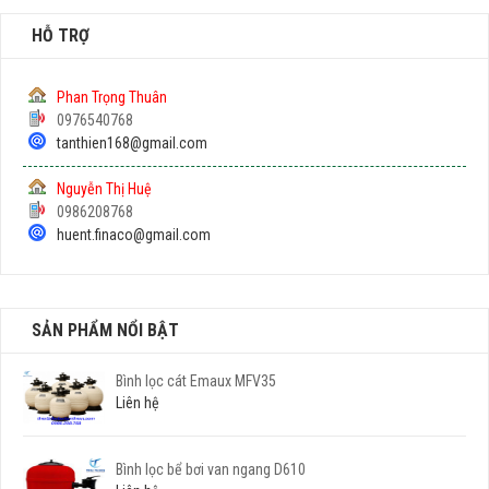
HỖ TRỢ
Phan Trọng Thuân
0976540768
tanthien168@gmail.com
Nguyễn Thị Huệ
0986208768
huent.finaco@gmail.com
SẢN PHẨM NỔI BẬT
Bình lọc cát Emaux MFV35
Liên hệ
Bình lọc bể bơi van ngang D610