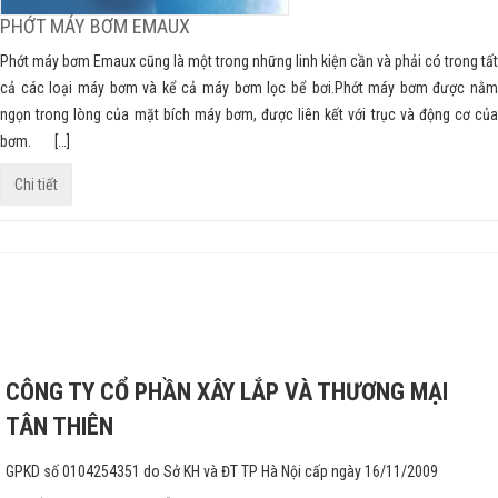
PHỚT MÁY BƠM EMAUX
Phớt máy bơm Emaux cũng là một trong những linh kiện cần và phải có trong tất
cả các loại máy bơm và kể cả máy bơm lọc bể bơi.Phớt máy bơm được nằm
ngọn trong lòng của mặt bích máy bơm, được liên kết với trục và động cơ của
bơm. […]
Chi tiết
CÔNG TY CỔ PHẦN XÂY LẮP VÀ THƯƠNG MẠI
TÂN THIÊN
GPKD số 0104254351 do Sở KH và ĐT TP Hà Nội cấp ngày 16/11/2009