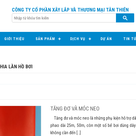
CÔNG TY CỔ PHẦN XÂY LẮP VÀ THƯƠNG MẠI TÂN THIÊN
GIỚI THIỆU
SẢN PHẨM
DỊCH VỤ
DỰ ÁN
TIN T
HIA LÀN HỒ BƠI
TĂNG ĐƠ VÀ MÓC NEO
Tăng đơ và móc neo là những phụ kiện hỗ trợ dây
phao dài 25m, 50m, còn một số bể bơi dùng dây
không cần đến […]