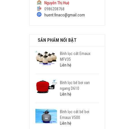
Nguyễn Thị Huệ
0986208768
huent.finaco@gmail.com
SẢN PHẨM NỔI BẬT
Bình lọc cát Emaux
MFV35
Liên hệ
Bình lọc bể bơi van
ngang D610
Liên hệ
Bình lọc cát bể bơi
Emaux V500
Liên hệ