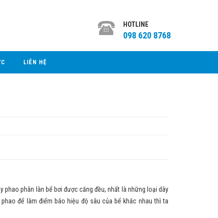
HOTLINE
098 620 8768
ỨC
LIÊN HỆ
 phao phân làn bể bơi được căng đều, nhất là những loại dây
 phao để làm điểm báo hiệu độ sâu của bể khác nhau thì ta