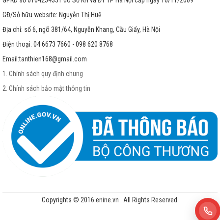
GPKD số 0104254351 do Sở KH và ĐT TP Hà Nội cấp ngày 16/11/2009
GĐ/Sở hữu website: Nguyễn Thị Huệ
Địa chỉ: số 6, ngõ 381/64, Nguyễn Khang, Cầu Giấy, Hà Nội
Điện thoại: 04 6673 7660 - 098 620 8768
Email:
tanthien168@gmail.com
1. Chính sách quy định chung
2. Chính sách bảo mật thông tin
Copyrights © 2016 enine.vn . All Rights Reserved.