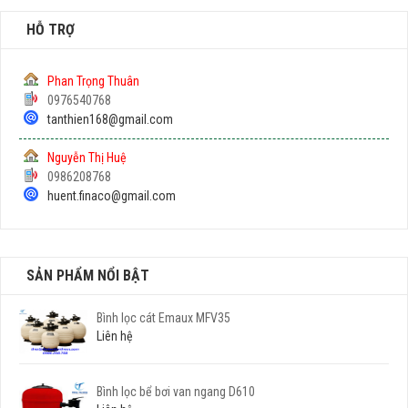
HỖ TRỢ
Phan Trọng Thuân
0976540768
tanthien168@gmail.com
Nguyễn Thị Huệ
0986208768
huent.finaco@gmail.com
SẢN PHẨM NỔI BẬT
Bình lọc cát Emaux MFV35
Liên hệ
Bình lọc bể bơi van ngang D610