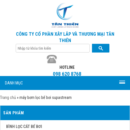
CÔNG TY CỔ PHẦN XÂY LẮP VÀ THƯƠNG MẠI TÂN
THIÊN
HOTLINE
098 620 8768
DANH MỤC
Trang chủ
»
máy bơm lọc bể bơi supastream
SẢN PHẨM
BÌNH LỌC CÁT BỂ BƠI