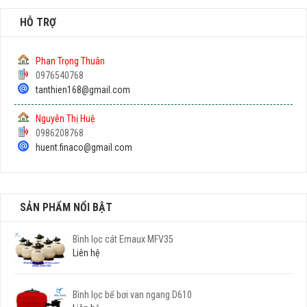
HỖ TRỢ
Phan Trọng Thuân
0976540768
tanthien168@gmail.com
Nguyễn Thị Huệ
0986208768
huent.finaco@gmail.com
SẢN PHẨM NỔI BẬT
Bình lọc cát Emaux MFV35
Liên hệ
Bình lọc bể bơi van ngang D610