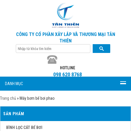
CÔNG TY CỔ PHẦN XÂY LẮP VÀ THƯƠNG MẠI TÂN
THIÊN
HOTLINE
098 620 8768
DANH MỤC
Trang chủ
»
Máy bơm bể bơi phao
SẢN PHẨM
BÌNH LỌC CÁT BỂ BƠI