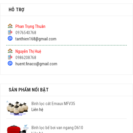
HỖ TRỢ
Phan Trọng Thuân
0976540768
tanthien168@gmail.com
Nguyễn Thị Huệ
0986208768
huent.finaco@gmail.com
SẢN PHẨM NỔI BẬT
Bình lọc cát Emaux MFV35
Liên hệ
Bình lọc bể bơi van ngang D610