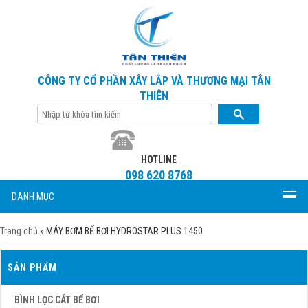
CÔNG TY CỔ PHẦN XÂY LẮP VÀ THƯƠNG MẠI TÂN
THIÊN
HOTLINE
098 620 8768
DANH MỤC
Trang chủ
»
MÁY BƠM BỂ BƠI HYDROSTAR PLUS 1450
SẢN PHẨM
BÌNH LỌC CÁT BỂ BƠI