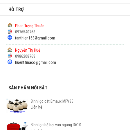
HỖ TRỢ
Phan Trọng Thuân
0976540768
tanthien168@gmail.com
Nguyễn Thị Huệ
0986208768
huent.finaco@gmail.com
SẢN PHẨM NỔI BẬT
Bình lọc cát Emaux MFV35
Liên hệ
Bình lọc bể bơi van ngang D610