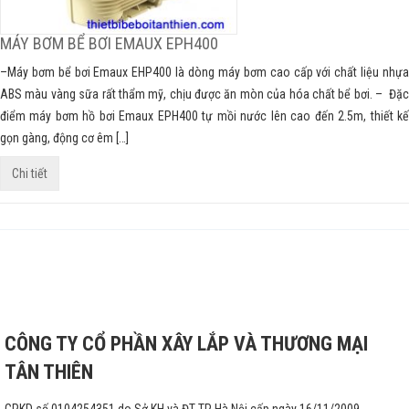
MÁY BƠM BỂ BƠI EMAUX EPH400
–Máy bơm bể bơi Emaux EHP400 là dòng máy bơm cao cấp với chất liệu nhựa
ABS màu vàng sữa rất thẩm mỹ, chịu được ăn mòn của hóa chất bể bơi. – Đặc
điểm máy bơm hồ bơi Emaux EPH400 tự mồi nước lên cao đến 2.5m, thiết kế
gọn gàng, động cơ êm […]
Chi tiết
CÔNG TY CỔ PHẦN XÂY LẮP VÀ THƯƠNG MẠI
TÂN THIÊN