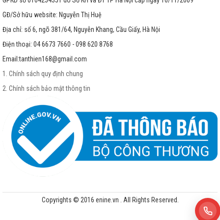
GPKD số 0104254351 do Sở KH và ĐT TP Hà Nội cấp ngày 16/11/2009
GĐ/Sở hữu website: Nguyễn Thị Huệ
Địa chỉ: số 6, ngõ 381/64, Nguyễn Khang, Cầu Giấy, Hà Nội
Điện thoại: 04 6673 7660 - 098 620 8768
Email:
tanthien168@gmail.com
1. Chính sách quy định chung
2. Chính sách bảo mật thông tin
Copyrights © 2016 enine.vn . All Rights Reserved.