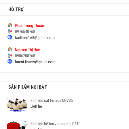
HỖ TRỢ
Phan Trọng Thuân
0976540768
tanthien168@gmail.com
Nguyễn Thị Huệ
0986208768
huent.finaco@gmail.com
SẢN PHẨM NỔI BẬT
Bình lọc cát Emaux MFV35
Liên hệ
Bình lọc bể bơi van ngang D610