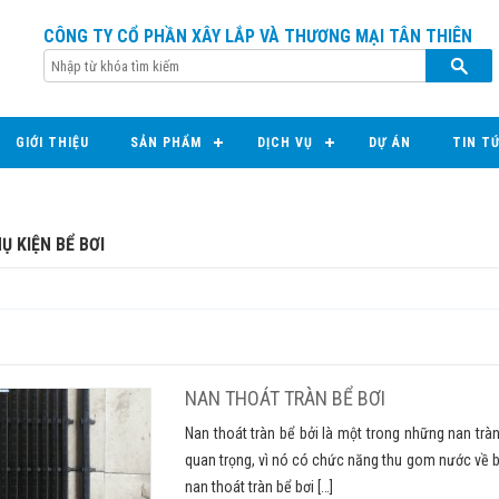
CÔNG TY CỔ PHẦN XÂY LẮP VÀ THƯƠNG MẠI TÂN THIÊN
GIỚI THIỆU
SẢN PHẨM
DỊCH VỤ
DỰ ÁN
TIN T
Ụ KIỆN BỂ BƠI
NAN THOÁT TRÀN BỂ BƠI
Nan thoát tràn bể bởi là một trong những nan tràn
quan trọng, vì nó có chức năng thu gom nước về b
nan thoát tràn bể bơi […]