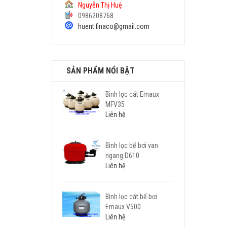
Nguyễn Thị Huệ
0986208768
huent.finaco@gmail.com
SẢN PHẨM NỔI BẬT
Bình lọc cát Emaux
MFV35
Liên hệ
Bình lọc bể bơi van
ngang D610
Liên hệ
Bình lọc cát bể bơi
Emaux V500
Liên hệ