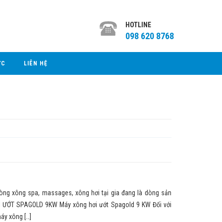
HOTLINE
098 620 8768
ỨC
LIÊN HỆ
òng xông spa, massages, xông hơi tại gia đang là dòng sản
ƠI ƯỚT SPAGOLD 9KW Máy xông hơi ướt Spagold 9 KW Đối với
áy xông […]