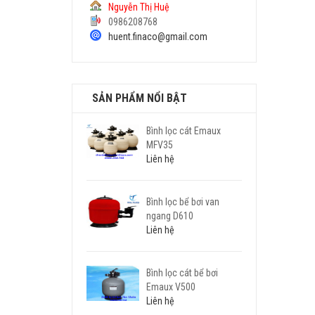
Nguyễn Thị Huệ
0986208768
huent.finaco@gmail.com
SẢN PHẨM NỔI BẬT
Bình lọc cát Emaux
MFV35
Liên hệ
Bình lọc bể bơi van
ngang D610
Liên hệ
Bình lọc cát bể bơi
Emaux V500
Liên hệ