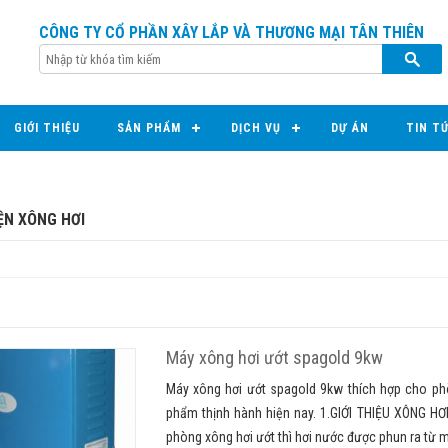
CÔNG TY CỔ PHẦN XÂY LẮP VÀ THƯƠNG MẠI TÂN THIÊN
GIỚI THIỆU
SẢN PHẨM
DỊCH VỤ
DỰ ÁN
TIN T
IỆN XÔNG HƠI
Máy xông hơi ướt spagold 9kw
Máy xông hơi ướt spagold 9kw thích hợp cho ph
phẩm thịnh hành hiện nay. 1.GIỚI THIỆU XÔNG H
phòng xông hơi ướt thì hơi nước được phun ra từ m