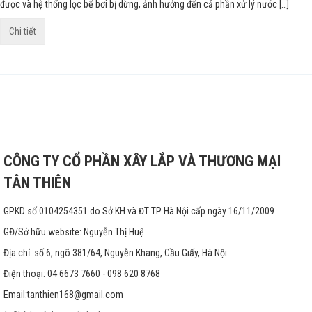
được và hệ thống lọc bể bơi bị dừng, ảnh hưởng đến cả phần xử lý nước […]
Chi tiết
CÔNG TY CỔ PHẦN XÂY LẮP VÀ THƯƠNG MẠI
TÂN THIÊN
GPKD số 0104254351 do Sở KH và ĐT TP Hà Nội cấp ngày 16/11/2009
GĐ/Sở hữu website: Nguyễn Thị Huệ
Địa chỉ: số 6, ngõ 381/64, Nguyễn Khang, Cầu Giấy, Hà Nội
Điện thoại: 04 6673 7660 - 098 620 8768
Email:
tanthien168@gmail.com