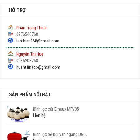
HỖ TRỢ
Phan Trọng Thuân
0976540768
tanthien168@gmail.com
Nguyễn Thị Huệ
0986208768
huent.finaco@gmail.com
SẢN PHẨM NỔI BẬT
Bình lọc cát Emaux MFV35
Liên hệ
Bình lọc bể bơi van ngang D610